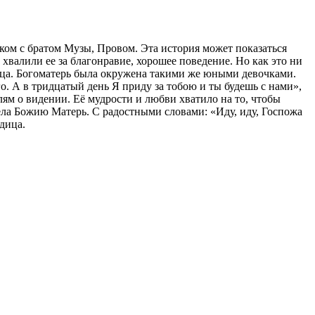
аком с братом Музы, Провом. Эта история может показаться
валили ее за благонравие, хорошее поведение. Но как это ни
дица. Богоматерь была окружена такими же юными девочками.
. А в тридцатый день Я приду за тобою и ты будешь с нами»,
лям о видении. Её мудрости и любви хватило на то, чтобы
идела Божию Матерь. С радостными словами: «Иду, иду, Госпожа
дица.