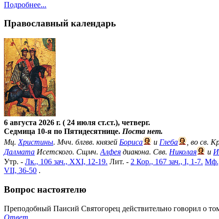
Подробнее...
Православный календарь
6 августа 2026 г. ( 24 июля ст.ст.), четверг.
Седмица 10-я по Пятидесятнице.
Поста нет.
Мц.
Христины
. Мчч. блгвв. князей
Бориса
и
Глеба
, во св. 
Далмата
Исетского. Сщмч.
Алфея
диакона. Свв.
Николая
и
И
Утр. -
Лк., 106 зач., XXI, 12-19.
Лит. -
2 Кор., 167 зач., I, 1-7.
Мф.,
VII, 36-50
.
Вопрос настоятелю
Преподобный Паисий Святогорец действительно говорил о том,
Ответ