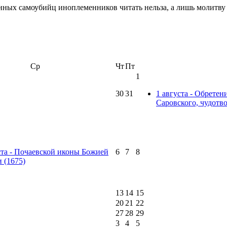
ных самоубийц иноплеменников читать нельза, а лишь молитву л
Ср
Чт
Пт
1
30
31
1 августа - Обрете
Саровского, чудотво
ста - Почаевской иконы Божией
6
7
8
 (1675)
13
14
15
20
21
22
27
28
29
3
4
5