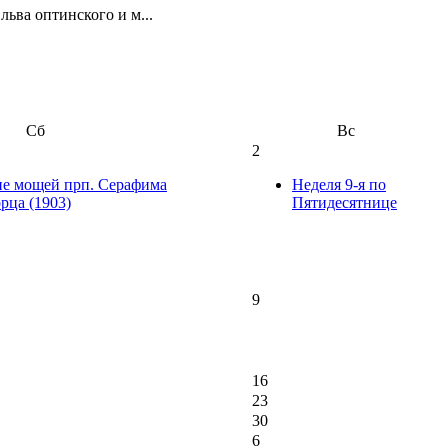
ьва оптинского и м...
Сб
Вс
2
ние мощей прп. Серафима
Неделя 9-я по
рца (1903)
Пятидесятнице
9
16
23
30
6