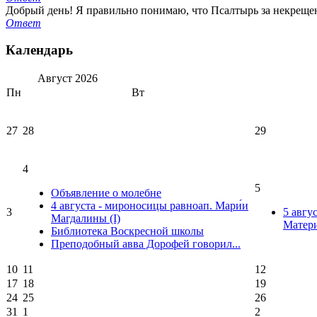
Добрый день! Я правильно понимаю, что Псалтырь за некрещен
Ответ
Календарь
Август
2026
Пн
Вт
27
28
29
4
5
Объявление о молебне
4 августа - мироносицы равноап. Мари́и
3
5 авгу
Магдалины (I)
Матери
Библиотека Воскресной школы
Преподобный авва Дорофей говорил...
10
11
12
17
18
19
24
25
26
31
1
2