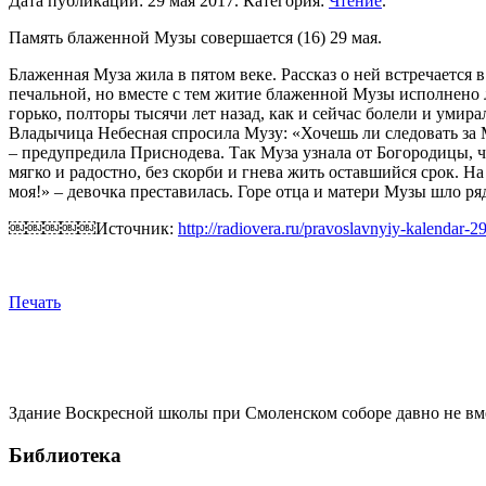
Дата публикации:
29 мая 2017
. Категория:
Чтение
.
Память блаженной Музы совершается (16) 29 мая.
Блаженная Муза жила в пятом веке. Рассказ о ней встречается 
печальной, но вместе с тем житие блаженной Музы исполнено 
горько, полторы тысячи лет назад, как и сейчас болели и уми
Владычица Небесная спросила Музу: «Хочешь ли следовать за М
– предупредила Приснодева. Так Муза узнала от Богородицы, чт
мягко и радостно, без скорби и гнева жить оставшийся срок. Н
моя!» – девочка преставилась. Горе отца и матери Музы шло ря
￼￼￼￼￼Источник:
http://radiovera.ru/pravoslavnyiy-kalendar
Печать
Здание Воскресной школы при Смоленском соборе давно не вмещ
Библиотека