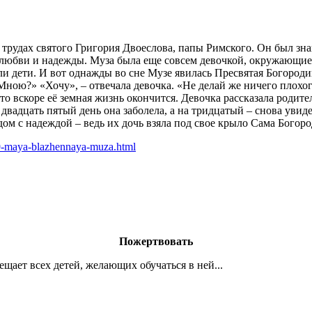
в трудах святого Григория Двоеслова, папы Римского. Он был зн
любви и надежды. Муза была еще совсем девочкой, окружающие х
рали дети. И вот однажды во сне Музе явилась Пресвятая Богоро
ною?» «Хочу», – отвечала девочка. «Не делай же ничего плохого
о вскоре её земная жизнь окончится. Девочка рассказала родите
а двадцать пятый день она заболела, а на тридцатый – снова ув
дом с надеждой – ведь их дочь взяла под свое крыло Сама Богоро
-29-maya-blazhennaya-muza.html
Пожертвовать
ает всех детей, желающих обучаться в ней...