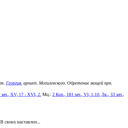
вт.
Георгия
, архиеп. Могилевского. Обретение мощей прп.
 зач., XV, 17 - XVI, 2.
Мц.:
2 Кор., 181 зач., VI, 1-10.
Лк., 33 зач.,
 своих наставлен...