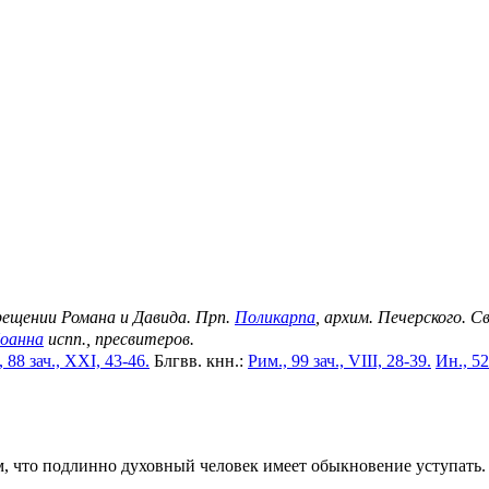
Крещении Романа и Давида. Прп.
Поликарпа
, архим. Печерского. С
оанна
испп., пресвитеров.
 88 зач., XXI, 43-46.
Блгвв. кнн.:
Рим., 99 зач., VIII, 28-39.
Ин., 52
 что подлинно духовный человек имеет обыкновение уступать. В