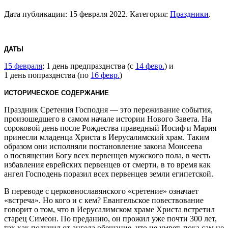
Дата публикации:
15 февраля 2022
. Категория:
Праздники
.
ДАТЫ
15 февраля
; 1 день предпразднства (с
14 февр.
) и
1 день попразднства (по
16 февр.
)
ИСТОРИЧЕСКОЕ СОДЕРЖАНИЕ
Праздник Сретения Господня — это переживание события,
произошедшего в самом начале истории Нового Завета. На
сороковой день после Рождества праведный Иосиф и Мария
принесли младенца Христа в Иерусалимский храм. Таким
образом они исполняли постановление закона Моисеева
о посвящении Богу всех первенцев мужского пола, в честь
избавления еврейских первенцев от смерти, в то время как
ангел Господень поразил всех первенцев земли египетской.
В переводе с церковнославянского «сретение» означает
«встреча». Но кого и с кем? Евангельское повествование
говорит о том, что в Иерусалимском храме Христа встретил
старец Симеон. По преданию, он прожил уже почти 300 лет,
так как получил от ангела обещание, что не умрет, пока сам не