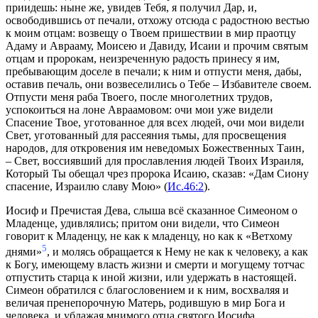
приидешь: ныне же, увидев Тебя, я получил Дар, и,
освободившись от печали, отхожу отсюда с радостною вестью
к моим отцам: возвещу о Твоем пришествии в мир праотцу
Адаму и Аврааму, Моисею и Давиду, Исаии и прочим святым
отцам и пророкам, неизреченную радость принесу я им,
пребывающим доселе в печали; к ним и отпусти меня, дабы,
оставив печаль, они возвеселились о Тебе – Избавителе своем.
Отпусти меня раба Твоего, после многолетних трудов,
успокоиться на лоне Авраамовом: очи мои уже видели
Спасение Твое, уготованное для всех людей, очи мои видели
Свет, уготованный для рассеяния тьмы, для просвещения
народов, для откровения им неведомых Божественных Таин,
– Свет, воссиявший для прославления людей Твоих Израиля,
Который Ты обещал чрез пророка Исаию, сказав: «Дам Сиону
спасение, Израилю славу Мою» (
Ис.46:2
).
Иосиф и Пречистая Дева, слыша всё сказанное Симеоном о
Младенце, удивлялись; притом они видели, что Симеон
говорит к Младенцу, не как к младенцу, но как к «Ветхому
5
днями»
, и молясь обращается к Нему не как к человеку, а как
к Богу, имеющему власть жизни и смерти и могущему тотчас
отпустить старца к иной жизни, или удержать в настоящей.
Симеон обратился с благословением и к ним, восхваляя и
величая пренепорочную Матерь, родившую в мир Бога и
человека, и ублажая мнимого отца святого Иосифа,