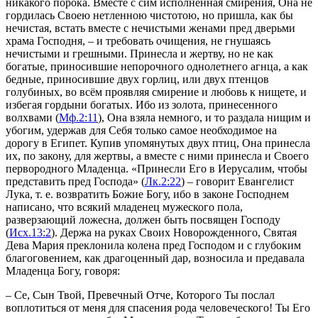
никакого порока. Вместе с сим исполненная смирения, Она не
гордилась Своею нетленною чистотою, но пришла, как бы
нечистая, встать вместе с нечистыми женами пред дверьми
храма Господня, – и требовать очищения, не гнушаясь
нечистыми и грешными. Принесла и жертву, но не как
богатые, приносившие непорочного однолетнего агнца, а как
бедные, приносившие двух горлиц, или двух птенцов
голубиных, во всём проявляя смирение и любовь к нищете, и
избегая гордыни богатых. Ибо из золота, принесенного
волхвами (
Мф.2:11
), Она взяла немного, и то раздала нищим и
убогим, удержав для Себя только самое необходимое на
дорогу в Египет. Купив упомянутых двух птиц, Она принесла
их, по закону, для жертвы, а вместе с ними принесла и Своего
первородного Младенца. «Принесли Его в Иерусалим, чтобы
представить пред Господа» (
Лк.2:22
) – говорит Евангелист
Лука, т. е. возвратить Божие Богу, ибо в законе Господнем
написано, что всякий младенец мужеского пола,
разверзающий ложесна, должен быть посвящен Господу
(
Исх.13:2
). Держа на руках Своих Новорожденного, Святая
Дева Мария преклонила колена пред Господом и с глубоким
благоговением, как драгоценный дар, возносила и предавала
Младенца Богу, говоря:
– Се, Сын Твой, Превечный Отче, Которого Ты послал
воплотиться от меня для спасения рода человеческого! Ты Его