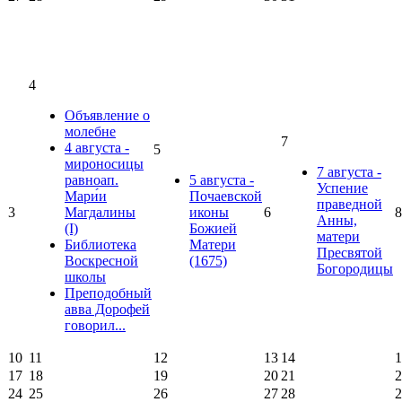
4
Объявление о
молебне
7
4 августа -
5
мироносицы
7 августа -
равноап.
5 августа -
Успение
Мари́и
Почаевской
праведной
3
Магдалины
иконы
6
8
Анны,
(I)
Божией
матери
Библиотека
Матери
Пресвятой
Воскресной
(1675)
Богородицы
школы
Преподобный
авва Дорофей
говорил...
10
11
12
13
14
1
17
18
19
20
21
2
24
25
26
27
28
2