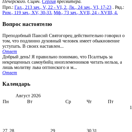
Печерского. Сщмч.
Сергия
пресвитера.
Прп.:
Гал., 213 зач., V, 22 - VI, 2.
Лк., 24 зач., VI, 17-23
. Ряд.:
Рим., 119 зач., XV, 30-33.
Мф., 73 зач., XVII, 24 - XVIII, 4.
Вопрос настоятелю
Преподобный Паисий Святогорец действительно говорил о
том, что подлинно духовный человек имеет обыкновение
уступать. В своих наставлен...
Ответ
Добрый день! Я правильно понимаю, что Псалтырь за
некрещенных самоубийц иноплеменников читать нельза, а
лишь молитву льва оптинского и м...
Ответ
Календарь
Август
2026
Пн
Вт
Ср
Чт
Пт
1
27
28
29
30
31