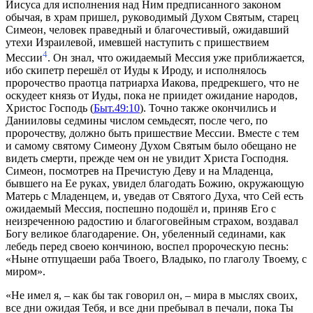
Иисуса для исполнения над Ним предписанного законом
обычая, в храм пришел, руководимый Духом Святым, старец
Симеон, человек праведный и благочестивый, ожидавший
утехи Израилевой, имевшей наступить с пришествием
4
Мессии
. Он знал, что ожидаемый Мессия уже приближается,
ибо скипетр перешёл от Иуды к Ироду, и исполнялось
пророчество праотца патриарха Иакова, предрекшего, что не
оскудеет князь от Иуды, пока не приидет ожидание народов,
Христос Господь (
Быт.49:10
). Точно также окончились и
Данииловы седмины числом семьдесят, после чего, по
пророчеству, должно быть пришествие Мессии. Вместе с тем
и самому святому Симеону Духом Святым было обещано не
видеть смерти, прежде чем он не увидит Христа Господня.
Симеон, посмотрев на Пречистую Деву и на Младенца,
бывшего на Ее руках, увидел благодать Божию, окружающую
Матерь с Младенцем, и, уведав от Святого Духа, что Сей есть
ожидаемый Мессия, поспешно подошёл и, приняв Его с
неизреченною радостию и благоговейным страхом, воздавал
Богу великое благодарение. Он, убеленный сединами, как
лебедь перед своею кончиною, воспел пророческую песнь:
«Ныне отпущаеши раба Твоего, Владыко, по глаголу Твоему, с
миром».
«Не имел я, – как бы так говорил он, – мира в мыслях своих,
все дни ожидая Тебя, и все дни пребывал в печали, пока Ты