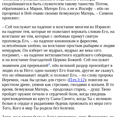
сподобившегося быть служителем такому таинству. Потом,
обратившись к Марии, Матери Его, а не к Иосифу – ибо он
прозревал в Ней очами своими безмужную Матерь, – Симеон
произнес:
– Сей послужит на падение и возстание многим во Израиле:
на падение тем, которые не пожелают веровать словам Его, на
возстание же тем, которые с любовью примут святую
проповедь Его, – на падение книжникам и фарисеям,
ослеплённым злобою, на возстание простым рыбарям и людям
немудрым. Он изберет не мудрых, мудрых же века сего
посрамит, – на падение ветхозаветного иудейского соборища,
и на возстание благодатной Церкви Божией. Сей послужит
6
знаменем для пререканий
, ибо великий раздор произойдет в
людях из-за Него: одни назовут Его благим, другие же скажут,
что он обманывает людей; и положат Его, – по слову пророка
Иеремии, «как бы целью для стрел» (
Плч.3:12
); повесив на
крестном древе, уязвив как стрелами, гвоздями и копьем. В то
время, безмужная Матерь, – продолжал старец, – душу Твою
пройдет оружие печали и сердечной боли, когда увидишь
пригвожденным ко кресту Сына Своего, когда Ты с великою
болью в сердце и рыданиями будешь провожать из мира сего
Того, Кого в мир Ты родила без болезни.
Здесь же в храме была и Анна пророчица, дочь Фануилова, из