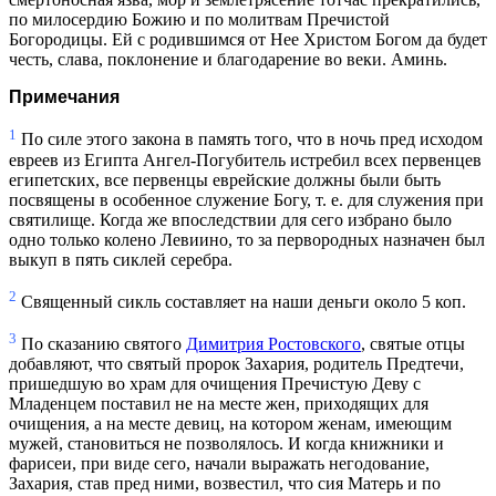
по милосердию Божию и по молитвам Пречистой
Богородицы. Ей с родившимся от Нее Христом Богом да будет
честь, слава, поклонение и благодарение во веки. Аминь.
Примечания
1
По силе этого закона в память того, что в ночь пред исходом
евреев из Египта Ангел-Погубитель истребил всех первенцев
египетских, все первенцы еврейские должны были быть
посвящены в особенное служение Богу, т. е. для служения при
святилище. Когда же впоследствии для сего избрано было
одно только колено Левиино, то за первородных назначен был
выкуп в пять сиклей серебра.
2
Священный сикль составляет на наши деньги около 5 коп.
3
По сказанию святого
Димитрия Ростовского
, святые отцы
добавляют, что святый пророк Захария, родитель Предтечи,
пришедшую во храм для очищения Пречистую Деву с
Младенцем поставил не на месте жен, приходящих для
очищения, а на месте девиц, на котором женам, имеющим
мужей, становиться не позволялось. И когда книжники и
фарисеи, при виде сего, начали выражать негодование,
Захария, став пред ними, возвестил, что сия Матерь и по