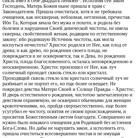
сикль имел в себе двадцать пенязей
. Исполняя сей закон
Господень, Матерь Божия ныне пришла в храм с
Законодателем. Пришла очиститься, хотя и не требовала
очищения, как нескверная, неблазная, нетленная, пречистая.
Ибо Та, Которая зачала без мужа и похоти, и родила без
болезни и нарушения Своей девической чистоты, не имела
скверны, свойственной женам, родящим по естественному
закону: ибо родившую Источник чистоты, как могла
коснуться нечистота? Христос родился от Нее, как плод от
древа; и как древо, по рождении своего плода, не
повреждается и не оскверняется, так и Дева, по рождении
Христа, плода благословенного, осталась неповрежденною и
неоскверненною. Христос произошел от Нее, как луч
солнечный проходит сквозь стекло или кристалл.
Проходящий сквозь стекло или кристалл солнечный луч не
разбивает и не портит его, но еще более освещает. Не
повредил девства Матери Своей и Солнце Правды – Христос.
И дверь естественного рождения, чистотою запечатленную и
девством охраняемую, не осквернил обычными для женщин
кровотечениями, но, пройдя сверхъестественно, еще более
усугубил ее чистоту, освятив ее своим происхождением, и
просветив Божественным светом благодати. Совершенно не
нужно было никакого очищения для Родившей без истления
Бога-Слова. Но дабы не нарушить закон, а исполнить его,
пришла очиститься всесовершенно чистая и не имущая