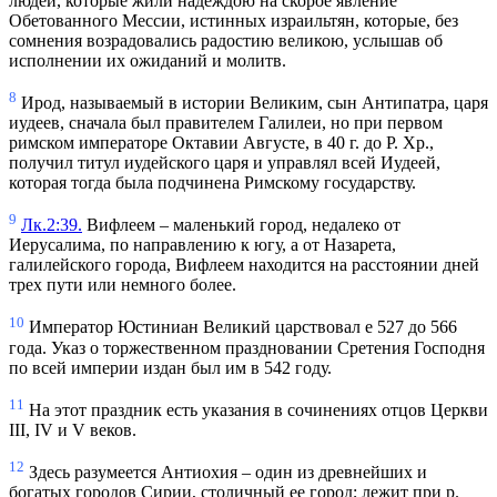
людей, которые жили надеждою на скорое явление
Обетованного Мессии, истинных израильтян, которые, без
сомнения возрадовались радостию великою, услышав об
исполнении их ожиданий и молитв.
8
Ирод, называемый в истории Великим, сын Антипатра, царя
иудеев, сначала был правителем Галилеи, но при первом
римском императоре Октавии Августе, в 40 г. до Р. Хр.,
получил титул иудейского царя и управлял всей Иудеей,
которая тогда была подчинена Римскому государству.
9
Лк.2:39.
Вифлеем – маленький город, недалеко от
Иерусалима, по направлению к югу, а от Назарета,
галилейского города, Вифлеем находится на расстоянии дней
трех пути или немного более.
10
Император Юстиниан Великий царствовал е 527 до 566
года. Указ о торжественном праздновании Сретения Господня
по всей империи издан был им в 542 году.
11
На этот праздник есть указания в сочинениях отцов Церкви
III, IV и V веков.
12
Здесь разумеется Антиохия – один из древнейших и
богатых городов Сирии, столичный ее город; лежит при р.