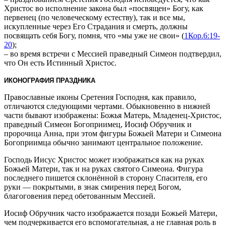
Христос во исполнение закона был «посвящен» Богу, как
первенец (по человеческому естеству), так и все мы,
искупленные через Его Страдания и смерть, должны
посвящать себя Богу, помня, что «мы уже не свои» (
1Кор.6:19-
20
);
– во время встречи с Мессией праведный Симеон подтвердил,
что Он есть Истинный Христос.
ИКОНОГРАФИЯ ПРАЗДНИКА
Православные иконы Сретения Господня, как правило,
отличаются следующими чертами. Обыкновенно в нижней
части бывают изображены: Божья Матерь, Младенец-Христос,
праведный Симеон Богоприимец, Иосиф Обручник и
пророчица Анна, при этом фигуры Божьей Матери и Симеона
Богоприимца обычно занимают центральное положение.
Господь Иисус Христос может изображаться как на руках
Божьей Матери, так и на руках святого Симеона. Фигура
последнего пишется склонённой в сторону Спасителя, его
руки — покрытыми, в знак смирения перед Богом,
благоговения перед обетованным Мессией.
Иосиф Обручник часто изображается позади Божьей Матери,
чем подчеркивается его вспомогательная, а не главная роль в