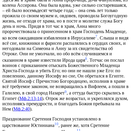
колена Ассирова. Она была вдова, уже сильно состаревшаяся,
– ей было восемьдесят четыре года; – она семь лет только
прожила со своим мужем и, овдовев, проводила Богоугодную
жизнь, не отходя от храма, но в посте и молитве служа Богу
день и ночь. Придя в тот час в храм, Анна много
пророчествовала о принесенном в храм Господень Младенце,
7
ко всем ожидавшим избавления в Иерусалиме
. Слыша и видя
всё сие, книжники и фарисеи распалялись в сердцах своих, и
негодовали на Симеона и Анну за их свидетельства об
Отроке. Они не умолчали, но обо всём случившемся и
8
сказанном в храме известили Ирода царя
. Тотчас он послал
воинов с приказанием отыскать Божественного Младенца
Христа-Господа и убить Его; но они не нашли уже Его: по
повелению, данному Иосифу во сне, Он обретался в Египте.
Святой Иосиф с Пречистою Богородицею, исполнив в храме
всё требуемое законом, не возвращались в Вифлеем, а пошли в
9
Галилею, в свой город Назарет
, а оттуда быстро скрылись в
Египет (
Мф.2:13-14
). Отрок же возрастал, и укреплялся духом,
исполняясь премудрости, и благодать Божия пребывала на
Нем (
Мф.2:40
).
Празднование Сретения Господня установлено в
10
царствование Юстиниана
, ранее же, хотя Сретение
11