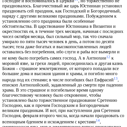
Господне и воспоминалось в Церкви
, но торжественно не
праздновалось. Благочестивый же царь Юстиниан установил
праздновать сей праздник, как Господский и Богородичный,
наряду с другими великими праздниками. Побуждением к
установлению сего праздника были особенные
обстоятельства. В царствование Юстиниана в Византии и
окрестностях ея, в течение трех месяцев, начиная с последних
чисел октября месяца, был сильный мор, так что сначала
умирало по пяти тысяч человек в день, а потом по десяти
тысяч; тела даже богатых и высокопоставленных людей
оставались без погребения, ибо слуги и рабы все вымерли и
12
не кому было погребать самих господ. А в Антиохии
к
моровой язве, за грехи людей, присоединилась и другая казнь
Божия – страшное землетрясение, от которого попадали все
большие дома и высокия здания и храмы, и погибло много
13
народа под их стенами; в числе погибших был Евфрасий
,
епископ Антиохийский, задавленный до смерти при падении
храма. В это страшное и погибельное время одному
благочестивому человеку было откровение, чтобы
установлено было торжественное празднование Сретению
Господню, как и прочим Господским и Богородичным
великим праздникам. И вот, при наступлении дня Сретения
Господня, февраля второго числа, когда начали праздновать со
14
всенощным бдением и исхождением с крестами
,
смертоносная язва, мор и землетрясение тотчас прекратились,