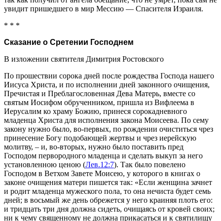
увидит пришедшего в мир Мессию — Спасителя Израиля.
* * *
Сказание о Сретении Господнем
В изложении святителя Димитрия Ростовского
По прошествии сорока дней после рождества Господа нашего
Иисуса Христа, и по исполнении дней законного очищения,
Пречистая и Преблагословенная Дева Матерь, вместе со
святым Иосифом обрученником, пришла из Вифлеема в
Иерусалим ко храму Божию, принеся сорокадневного
младенца Христа для исполнения закона Моисеева. По сему
закону нужно было, во-первых, по рождении очиститься чрез
принесение Богу подобающей жертвы и чрез иерейскую
молитву, – и, во-вторых, нужно было поставить пред
Господом первородного младенца и сделать выкуп за него
установленною ценою (
Лев.12:7
). Так было повелено
Господом в Ветхом Завете Моисею, у которого в книгах о
законе очищения матери пишется так: «Если женщина зачнет
и родит младенца мужеского пола, то она нечиста будет семь
дней; в восьмый же день обрежется у него краиняя плоть его:
и тридцать три дня должна сидеть, очищаясь от кровей своих;
ни к чему священному не должна прикасаться и к святилищу