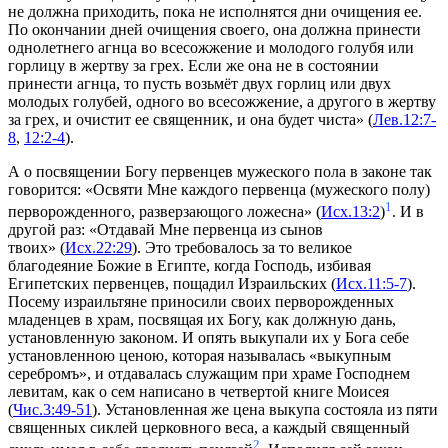
не должна приходить, пока не исполнятся дни очищения ее.
По окончании дней очищения своего, она должна принести
однолетнего агнца во всесожжение и молодого голубя или
горлицу в жертву за грех. Если же она не в состоянии
принести агнца, то пусть возьмёт двух горлиц или двух
молодых голубей, одного во всесожжение, а другого в жертву
за грех, и очистит ее священник, и она будет чиста» (
Лев.12:7-
8
,
12:2-4
).
А о посвящении Богу первенцев мужеского пола в законе так
говорится: «Освяти Мне каждого первенца (мужеского полу)
1
перворожденного, разверзающого ложесна» (
Исх.13:2
)
. И в
другой раз: «Отдавай Мне первенца из сынов
твоих» (
Исх.22:29
). Это требовалось за то великое
благодеяние Божие в Египте, когда Господь, избивая
Египетских первенцев, пощадил Израильских (
Исх.11:5-7
).
Посему израильтяне приносили своих перворожденных
младенцев в храм, посвящая их Богу, как должную дань,
установленную законом. И опять выкупали их у Бога себе
установленною ценою, которая называлась «выкупным
серебромъ», и отдавалась служащим при храме Господнем
левитам, как о сем написано в четвертой книге Моисея
(
Чис.3:49-51
). Установленная же цена выкупа состояла из пяти
священных сиклей церковного веса, а каждый священный
2