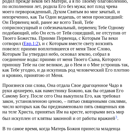
родил прежде веков без Матери, а я по Твоему благоволению,
по исполнении лет, родила Его без мужа; вот плод чрева
моего перворожденный, Духом Святым во мне зачатый, и
неизреченно, как Ты Один ведаешь, от меня происшедший:
Он Первенец мой, ранее же всего Твой, Тебе
соприсносущный и собезначальный, первенец Тебе Одному
подобающий, ибо Он есть от Тебя сошедший, не отступив от
Твоего Божества. Приими Первенца, с Которым Ты веки
сотворил (
Евр.1:2
), и с Которым вместе свету возсиять
повелел: приими воплотившееся от меня Твое Слово,
Которым Ты утвердил небо, основал землю, собрал в
соединение воды: приими от меня Твоего Сына, Которого
приношу Тебе на сие великое, да о Нем и о Мне устроишь так,
как Тебе угодно, и да искупишь род человеческий Его плотию
и кровию, принятою от Меня.
Произнеся сии слова, Она отдала Свое драгоценное Чадо в
руки архиерею, как наместнику Божию, как бы отдавая Его
Самому Богу. После сего Она выкупила Его, как требовал
закон, установленною ценою, – пятью священными сиклями,
число которых как бы предзнаменовало пять священных язв
на теле Христа, принятых Им на кресте, которыми весь мир
3
был искуплен от клятвы законной и от работы вражией
.
В то самое время, когда Матерь Божия принесла младенца