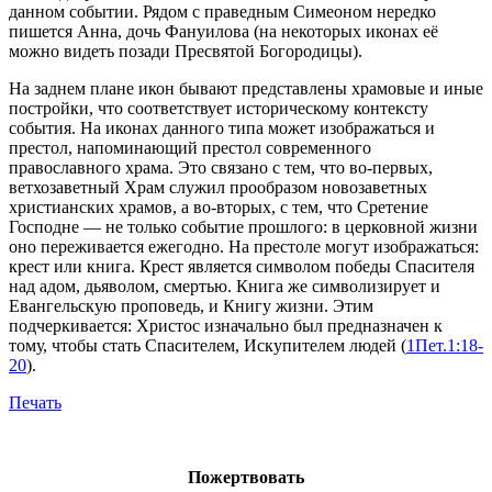
данном событии. Рядом с праведным Симеоном нередко
пишется Анна, дочь Фануилова (на некоторых иконах её
можно видеть позади Пресвятой Богородицы).
На заднем плане икон бывают представлены храмовые и иные
постройки, что соответствует историческому контексту
события. На иконах данного типа может изображаться и
престол, напоминающий престол современного
православного храма. Это связано с тем, что во-первых,
ветхозаветный Храм служил прообразом новозаветных
христианских храмов, а во-вторых, с тем, что Сретение
Господне — не только событие прошлого: в церковной жизни
оно переживается ежегодно. На престоле могут изображаться:
крест или книга. Крест является символом победы Спасителя
над адом, дьяволом, смертью. Книга же символизирует и
Евангельскую проповедь, и Книгу жизни. Этим
подчеркивается: Христос изначально был предназначен к
тому, чтобы стать Спасителем, Искупителем людей (
1Пет.1:18-
20
).
Печать
Пожертвовать