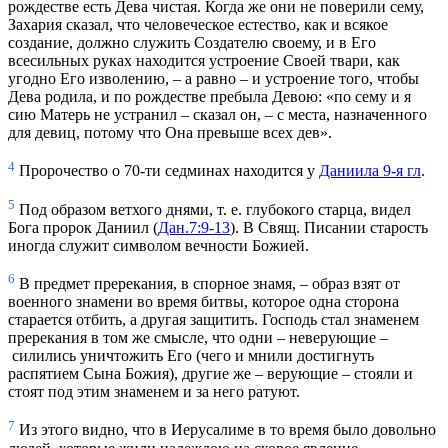
рождестве есть Дева чистая. Когда же они не поверили сему,
Захария сказал, что человеческое естество, как и всякое
создание, должно служить Создателю своему, и в Его
всесильных руках находится устроение Своей твари, как
угодно Его изволению, – а равно – и устроение того, чтобы
Дева родила, и по рождестве пребыла Девою: «по сему и я
сию Матерь не устранил – сказал он, – с места, назначенного
для девиц, потому что Она превыше всех дев».
4
Пророчество о 70-ти седминах находится у
Даниила 9-я гл
.
5
Под образом ветхого днями, т. е. глубокого старца, видел
Бога пророк Даниил (
Дан.7:9-13
). В Свящ. Писании старость
иногда служит символом вечности Божией.
6
В предмет пререкания, в спорное знамя, – образ взят от
военного знамени во время битвы, которое одна сторона
старается отбить, а другая защитить. Господь стал знаменем
пререкания в том же смысле, что одни – неверующие –
силились уничтожить Его (чего и мнили достигнуть
распятием Сына Божия), другие же – верующие – стояли и
стоят под этим знаменем и за него ратуют.
7
Из этого видно, что в Иерусалиме в то время было довольно