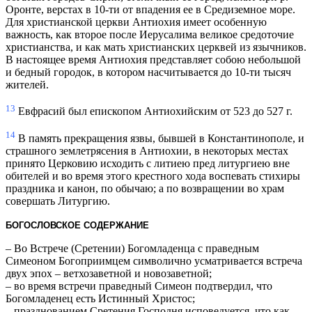
Оронте, верстах в 10-ти от впадения ее в Средиземное море.
Для христианской церкви Антиохия имеет особенную
важность, как второе после Иерусалима великое средоточие
христианства, и как мать христианских церквей из язычников.
В настоящее время Антиохия представляет собою небольшой
и бедный городок, в котором насчитывается до 10-ти тысяч
жителей.
13
Евфрасий был епископом Антиохийским от 523 до 527 г.
14
В память прекращения язвы, бывшей в Константинополе, и
страшного землетрясения в Антиохии, в некоторых местах
принято Церковию исходить с литиею пред литургиею вне
обителей и во время этого крестного хода воспевать стихиры
праздника и канон, по обычаю; а по возвращении во храм
совершать Литургию.
БОГОСЛОВСКОЕ СОДЕРЖАНИЕ
– Во Встрече (Сретении) Богомладенца с праведным
Симеоном Богоприимцем символично усматривается встреча
двух эпох – ветхозаветной и новозаветной;
– во время встречи праведный Симеон подтвердил, что
Богомладенец есть Истинный Христос;
– празднованием Сретения Господня исповедуется, что как