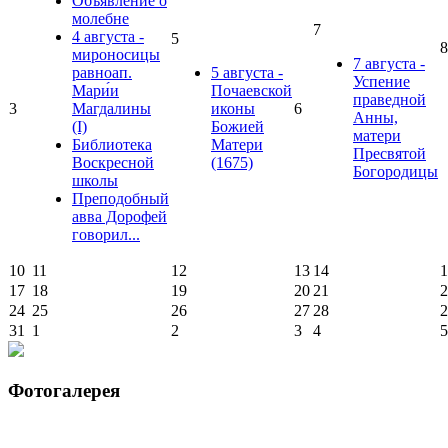
Объявление о
молебне
7
4 августа -
5
8
мироносицы
7 августа -
равноап.
5 августа -
Успение
Мари́и
Почаевской
праведной
3
Магдалины
иконы
6
Анны,
(I)
Божией
матери
Библиотека
Матери
Пресвятой
Воскресной
(1675)
Богородицы
школы
Преподобный
авва Дорофей
говорил...
10
11
12
13
14
1
17
18
19
20
21
2
24
25
26
27
28
2
31
1
2
3
4
5
Фотогалерея