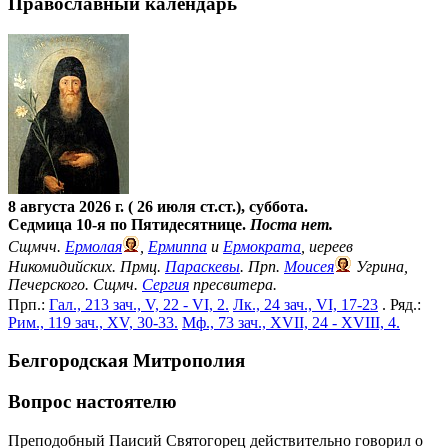
Православный календарь
8 августа 2026 г. ( 26 июля ст.ст.), суббота.
Седмица 10-я по Пятидесятнице.
Поста нет.
Сщмчч.
Ермолая
,
Ермиппа
и
Ермократа
, иереев
Никомидийских. Прмц.
Параскевы
. Прп.
Моисея
Угрина,
Печерского. Сщмч.
Сергия
пресвитера.
Прп.:
Гал., 213 зач., V, 22 - VI, 2.
Лк., 24 зач., VI, 17-23
. Ряд.:
Рим., 119 зач., XV, 30-33.
Мф., 73 зач., XVII, 24 - XVIII, 4.
Белгородская Митрополия
Вопрос настоятелю
Преподобный Паисий Святогорец действительно говорил о