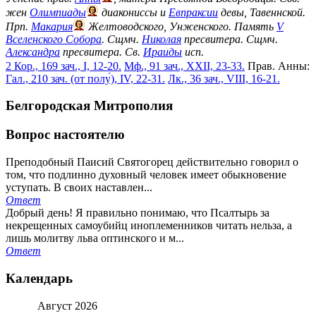
жен
Олимпиады
диакониссы и
Евпраксии
девы, Тавеннской.
Прп.
Макария
Желтоводского, Унженского. Память
V
Вселенского Собора
. Сщмч.
Николая
пресвитера. Сщмч.
Александра
пресвитера. Св.
Ираиды
исп.
2 Кор., 169 зач., I, 12-20.
Мф., 91 зач., XXII, 23-33.
Прав. Анны:
Гал., 210 зач. (от полу́), IV, 22-31.
Лк., 36 зач., VIII, 16-21.
Белгородская Митрополия
Вопрос настоятелю
Преподобный Паисий Святогорец действительно говорил о
том, что подлинно духовный человек имеет обыкновение
уступать. В своих наставлен...
Ответ
Добрый день! Я правильно понимаю, что Псалтырь за
некрещенных самоубийц иноплеменников читать нельза, а
лишь молитву льва оптинского и м...
Ответ
Календарь
Август
2026