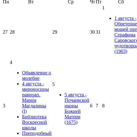
Пн
Вт
Ср
Чт
Пт
Сб
1
1 августа -
Обретение
мощей прп
27
28
29
30
31
Серафима
Саровског
чудотворц
(1903)
4
Объявление о
молебне
4 августа -
5
мироносицы
равноап.
5 августа -
Мари́и
Почаевской
3
Магдалины
иконы
6
7
8
(I)
Божией
Библиотека
Матери
Воскресной
(1675)
школы
Преподобный