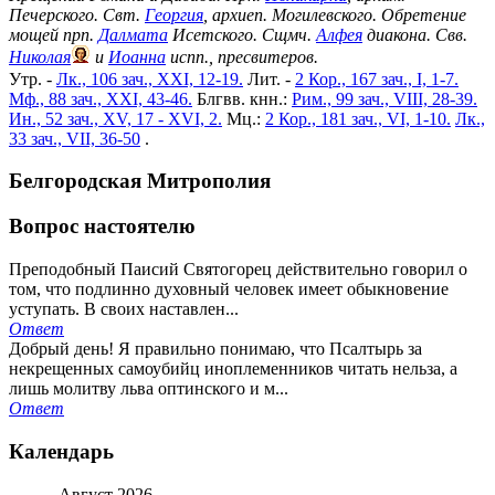
Печерского. Свт.
Георгия
, архиеп. Могилевского. Обретение
мощей прп.
Далмата
Исетского. Сщмч.
Алфея
диакона. Свв.
Николая
и
Иоанна
испп., пресвитеров.
Утр. -
Лк., 106 зач., XXI, 12-19.
Лит. -
2 Кор., 167 зач., I, 1-7.
Мф., 88 зач., XXI, 43-46.
Блгвв. кнн.:
Рим., 99 зач., VIII, 28-39.
Ин., 52 зач., XV, 17 - XVI, 2.
Мц.:
2 Кор., 181 зач., VI, 1-10.
Лк.,
33 зач., VII, 36-50
.
Белгородская Митрополия
Вопрос настоятелю
Преподобный Паисий Святогорец действительно говорил о
том, что подлинно духовный человек имеет обыкновение
уступать. В своих наставлен...
Ответ
Добрый день! Я правильно понимаю, что Псалтырь за
некрещенных самоубийц иноплеменников читать нельза, а
лишь молитву льва оптинского и м...
Ответ
Календарь
Август
2026