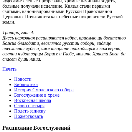
чудесами: слепые прозревали, хромые начинали ходить,
больные получали исцеление. Князья стали первыми
святыми, канонизированными Русской Православной
Церковью. Почитаются как небесные покровители Русской
земли.
Тропарь, глас 4:
Днесь церковная расширяются недра, приемлющи богатство
Божия благодати, веселятся русстии собори, видяще
преславная чудеса, яже творите приходящим к вам верою,
святии чудотворцы Борисе и Глебе, молите Христа Бога, да
спасет души наша.
Печать
Новости
Библиотека
История Смоленского собора
Богослужение в храме
Воскресная школа
Слово пастыря
Подать записку
Пожертвовать
Расписание Богослужений