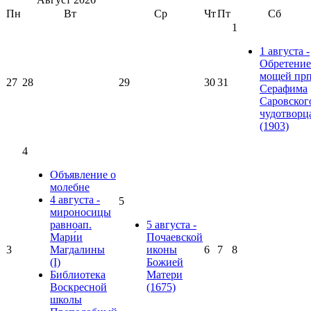
Пн
Вт
Ср
Чт
Пт
Сб
1
1 августа -
Обретение
мощей прп
27
28
29
30
31
Серафима
Саровског
чудотворц
(1903)
4
Объявление о
молебне
4 августа -
5
мироносицы
равноап.
5 августа -
Мари́и
Почаевской
3
Магдалины
иконы
6
7
8
(I)
Божией
Библиотека
Матери
Воскресной
(1675)
школы