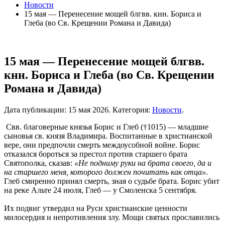
Новости
15 мая — Перенесение мощей блгвв. кнн. Бориса и
Глеба (во Св. Крещении Романа и Давида)
15 мая — Перенесение мощей блгвв.
кнн. Бориса и Глеба (во Св. Крещении
Романа и Давида)
Дата публикации:
15 мая 2026
. Категория:
Новости
.
Свв. благоверные князья Борис и Глеб (†1015) — младшие
сыновья св. князя Владимира. Воспитанные в христианской
вере, они предпочли смерть междоусобной войне. Борис
отказался бороться за престол против старшего брата
Святополка, сказав:
«Не подниму руки на брата своего, да и
на старшего меня, которого должен почитать как отца»
.
Глеб смиренно принял смерть, зная о судьбе брата. Борис убит
на реке Альте 24 июля, Глеб — у Смоленска 5 сентября.
Их подвиг утвердил на Руси христианские ценности
милосердия и непротивления злу. Мощи святых прославились