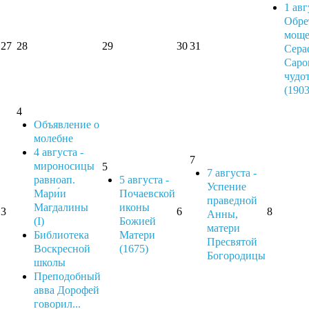
1 авг
Обре
моще
27
28
29
30
31
Сера
Саро
чудо
(1903
4
Объявление о
молебне
4 августа -
7
мироносицы
5
7 августа -
равноап.
5 августа -
Успение
Мари́и
Почаевской
праведной
Магдалины
иконы
3
6
8
Анны,
(I)
Божией
матери
Библиотека
Матери
Пресвятой
Воскресной
(1675)
Богородицы
школы
Преподобный
авва Дорофей
говорил...