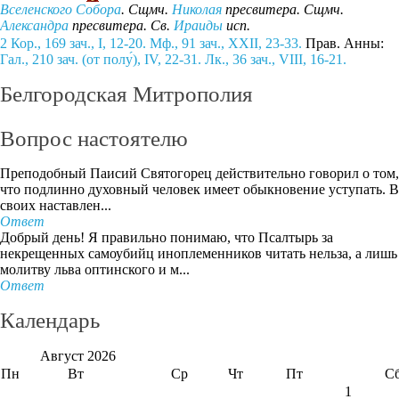
Вселенского Собора
. Сщмч.
Николая
пресвитера. Сщмч.
Александра
пресвитера. Св.
Ираиды
исп.
2 Кор., 169 зач., I, 12-20.
Мф., 91 зач., XXII, 23-33.
Прав. Анны:
Гал., 210 зач. (от полу́), IV, 22-31.
Лк., 36 зач., VIII, 16-21.
Белгородская Митрополия
Вопрос настоятелю
Преподобный Паисий Святогорец действительно говорил о том,
что подлинно духовный человек имеет обыкновение уступать. В
своих наставлен...
Ответ
Добрый день! Я правильно понимаю, что Псалтырь за
некрещенных самоубийц иноплеменников читать нельза, а лишь
молитву льва оптинского и м...
Ответ
Календарь
Август
2026
Пн
Вт
Ср
Чт
Пт
С
1