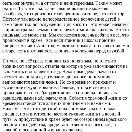
быть непонятным, а от того и неинтересным. Таким может
быть и Литургия, когда не слышишь или не можешь
разобрать, что произносит священник в алтаре, что поёт хор…
Поэтому так важно непосредственное вовлечение детей в
само таинство Богослужения. Для кого то - это может начаться
с присмотра за свечами или передачи записок в алтарь. Но это
лишь малые моменты. Мы стараемся вовлечь ребят во всё, что
происходит в храме - все воспитанники школы поют на
клиросе, читают Апостол, мальчики помогают священникам в
алтаре, есть возможность звонить в колокола перед службой.
И пусть не всё сразу становиться понятным, но от этого
возникают вопросы, ответы на которые уже запоминаются на
всю жизнь и оставляют след. Некоторые дела сначала от
отсутствия опыта и, возможно, должного понимания,
выполняются механически. Но со временем приходит и
осознание и чувствование. Главное, что всё это дети
проживают, а не наблюдают лишь со стороны, оставаясь
равнодушными наблюдателями. События храмовой жизни со
временем становятся для них понятными и важными.
Надеемся, что этот детский опыт поможет им не только
внешне, но и внутренне настроить свою жизнь на верный
путь. А присутствие в храме будет не созерцанием красивого
непонятного действа, вроде таинственного спектакля, а
важной и осознанной частью их жизни.