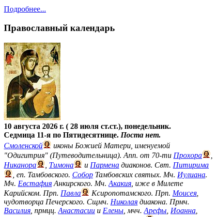
Подробнее...
Православный календарь
10 августа 2026 г. ( 28 июля ст.ст.), понедельник.
Седмица 11-я по Пятидесятнице.
Поста нет.
Смоленской
иконы Божией Матери, именуемой
"Одигитрия" (Путеводительница). Апп. от 70-ти
Прохора
,
Никанора
,
Тимона
и
Пармена
диаконов. Свт.
Питирима
, еп. Тамбовского.
Собор
Тамбовских святых. Мч.
Иулиана
.
Мч.
Евстафия
Анкирского. Мч.
Акакия
, иже в Милете
Карийском. Прп.
Павла
Ксиропотамского. Прп.
Моисея
,
чудотворца Печерского. Сщмч.
Николая
диакона. Прмч.
Василия
, прмцц.
Анастасии
и
Елены
, мчч.
Арефы
,
Иоанна
,