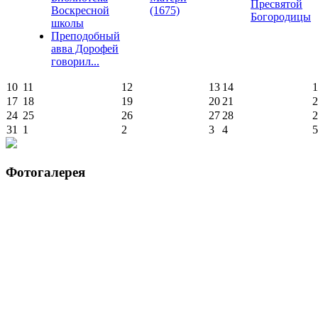
Пресвятой
Воскресной
(1675)
Богородицы
школы
Преподобный
авва Дорофей
говорил...
10
11
12
13
14
1
17
18
19
20
21
2
24
25
26
27
28
2
31
1
2
3
4
5
Фотогалерея