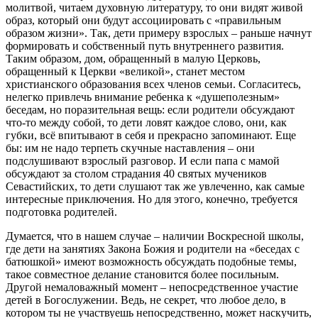
молитвой, читаем духовную литературу, то они видят живой
образ, который они будут ассоциировать с «правильным
образом жизни». Так, дети примеру взрослых – раньше начнут
формировать и собственный путь внутреннего развития.
Таким образом, дом, обращенный в малую Церковь,
обращенный к Церкви «великой», станет местом
христианского образования всех членов семьи. Согласитесь,
нелегко привлечь внимание ребенка к «душеполезным»
беседам, но поразительная вещь: если родители обсуждают
что-то между собой, то дети ловят каждое слово, они, как
губки, всё впитывают в себя и прекрасно запоминают. Еще
бы: им не надо терпеть скучные наставления – они
подслушивают взрослый разговор. И если папа с мамой
обсуждают за столом страдания 40 святых мучеников
Севастийских, то дети слушают так же увлеченно, как самые
интересные приключения. Но для этого, конечно, требуется
подготовка родителей.
Думается, что в нашем случае – наличии Воскресной школы,
где дети на занятиях Закона Божия и родители на «беседах с
батюшкой» имеют возможность обсуждать подобные темы,
такое совместное делание становится более посильным.
Другой немаловажный момент – непосредственное участие
детей в Богослужении. Ведь, не секрет, что любое дело, в
котором ты не участвуешь непосредственно, может наскучить,