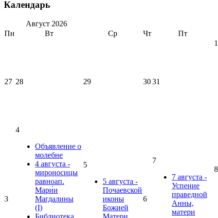
Календарь
Август
2026
Пн
Вт
Ср
Чт
Пт
1
27
28
29
30
31
4
Объявление о
молебне
7
4 августа -
5
8
мироносицы
7 августа -
равноап.
5 августа -
Успение
Мари́и
Почаевской
праведной
3
Магдалины
иконы
6
Анны,
(I)
Божией
матери
Библиотека
Матери