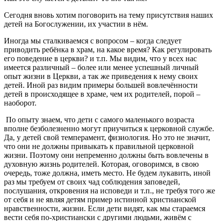
Сегодня вновь хотим поговорить на тему присутствия наших
детей на Богослужении, их участии в нём.
Иногда мы сталкиваемся с вопросом – когда следует
приводить ребёнка в храм, на какое время? Как регулировать
его поведение в церкви? и т.п. Мы видим, что у всех нас
имеется различный – более или менее успешный личный
опыт жизни в Церкви, а так же приведения к нему своих
детей. Иной раз видим примеры большей вовлечённости
детей в происходящее в храме, чем их родителей, порой –
наоборот.
По опыту знаем, что дети с самого маленького возраста
вполне безболезненно могут приучиться к церковной службе.
Да, у детей свой темперамент, физиология. Но это не значит,
что они не должны привыкать к правильной церковной
жизни. Поэтому они непременно должны быть вовлечены в
духовную жизнь родителей. Которая, оговоримся, в свою
очередь, тоже должна, иметь место. Не будем лукавить, иной
раз мы требуем от своих чад соблюдения заповедей,
послушания, откровения на исповеди и т.п., не требуя того же
от себя и не являя детям пример истинной христианской
нравственности, жизни. Если дети видят, как мы стараемся
вести себя по-христиански с другими людьми, живём с