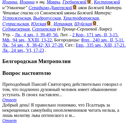
Иоанна
,
Иоанна
и мц.
Мавры
.
Гребневской
,
Костромской
и"Умиление"
Серафимо-Дивеевской
икон Божией Матери.
Чтимые списки со Смоленской иконы Божией Матери:
Устюженская
,
Выдропусская
,
Христофоровская
,
Супрасльская
,
Югская
,
Игрицкая
,
Шуйская
,
Седмиезерная
,
Сергиевская
(в Троице-Сергиевой Лавре).
Утр. -
Лк., 4 зач., I, 39-49, 56.
Лит. -
2 Кор., 171 зач., II, 3-15.
Мф., 94 зач., XXIII, 13-22.
Богородицы:
Флп., 240 зач., II, 5-11.
Лк., 54 зач., X, 38-42; XI, 27-28.
Свт.:
Евр., 335 зач., XIII, 17-21.
Лк., 24 зач., VI, 17-23
.
Белгородская Митрополия
Вопрос настоятелю
Преподобный Паисий Святогорец действительно говорил о
том, что подлинно духовный человек имеет обыкновение
уступать. В своих наставлен...
Ответ
Добрый день! Я правильно понимаю, что Псалтырь за
некрещенных самоубийц иноплеменников читать нельза, а
лишь молитву льва оптинского и м...
Ответ