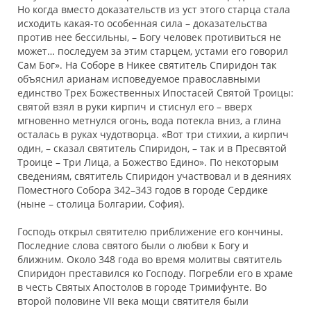
Но когда вместо доказательств из уст этого старца стала
исходить какая-то особенная сила – доказательства
против нее бессильны, – Богу человек противиться не
может… последуем за этим старцем, устами его говорил
Сам Бог». На Соборе в Никее святитель Спиридон так
объяснил арианам исповедуемое православными
единство Трех Божественных Ипостасей Святой Троицы:
святой взял в руки кирпич и стиснул его – вверх
мгновенно метнулся огонь, вода потекла вниз, а глина
осталась в руках чудотворца. «Вот три стихии, а кирпич
один, – сказал святитель Спиридон, – так и в Пресвятой
Троице – Три Лица, а Божество Едино». По некоторым
сведениям, святитель Спиридон участвовал и в деяниях
Поместного Собора 342–343 годов в городе Сердике
(ныне – столица Болгарии, София).
Господь открыл святителю приближение его кончины.
Последние слова святого были о любви к Богу и
ближним. Около 348 года во время молитвы святитель
Спиридон преставился ко Господу. Погребли его в храме
в честь Святых Апостолов в городе Тримифунте. Во
второй половине VII века мощи святителя были