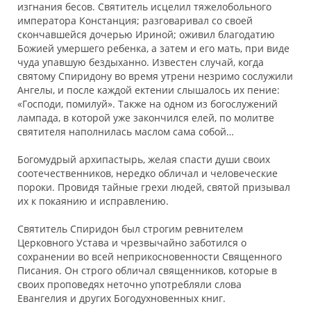
изгнания бесов. Святитель исцелил тяжелобольного
императора Констанция; разговаривал со своей
скончавшейся дочерью Ириной; оживил благодатию
Божией умершего ребенка, а затем и его мать, при виде
чуда упавшую бездыханно. Известен случай, когда
святому Спиридону во время утрени незримо сослужили
Ангелы, и после каждой ектении слышалось их пение:
«Господи, помилуй». Также на одном из богослужений
лампада, в которой уже закончился елей, по молитве
святителя наполнилась маслом сама собой…
Богомудрый архипастырь, желая спасти души своих
соотечественников, нередко обличал и человеческие
пороки. Провидя тайные грехи людей, святой призывал
их к покаянию и исправлению.
Святитель Спиридон был строгим ревнителем
Церковного Устава и чрезвычайно заботился о
сохранении во всей неприкосновенности Священного
Писания. Он строго обличал священников, которые в
своих проповедях неточно употребляли слова
Евангелия и других Богодухновенных книг.