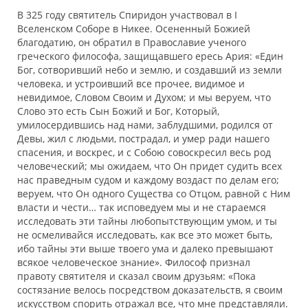
В 325 году святитель Спиридон участвовал в I
Вселенском Соборе в Никее. Осененный Божией
благодатию, он обратил в Православие ученого
греческого философа, защищавшего ересь Ария: «Един
Бог, сотворивший небо и землю, и создавший из земли
человека, и устроивший все прочее, видимое и
невидимое, Словом Своим и Духом; и мы веруем, что
Слово это есть Сын Божий и Бог, Который,
умилосердившись над нами, заблудшими, родился от
Девы, жил с людьми, пострадал, и умер ради нашего
спасения, и воскрес, и с Собою совоскресил весь род
человеческий; мы ожидаем, что Он придет судить всех
нас праведным судом и каждому воздаст по делам его;
веруем, что Он одного Существа со Отцом, равной с Ним
власти и чести… так исповедуем мы и не стараемся
исследовать эти тайны любопытствующим умом, и ты
не осмеливайся исследовать, как все это может быть,
ибо тайны эти выше твоего ума и далеко превышают
всякое человеческое знание». Философ признал
правоту святителя и сказал своим друзьям: «Пока
состязание велось посредством доказательств, я своим
искусством спорить отражал все, что мне представляли.