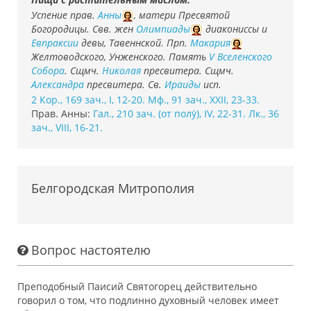
Успение прав.
Анны
, матери Пресвятой
Богородицы. Свв. жен
Олимпиады
диакониссы и
Евпраксии
девы, Тавеннской. Прп.
Макария
Желтоводского, Унженского. Память
V Вселенского
Собора
. Сщмч.
Николая
пресвитера. Сщмч.
Александра
пресвитера. Св.
Ираиды
исп.
2 Кор., 169 зач., I, 12-20.
Мф., 91 зач., XXII, 23-33.
Прав. Анны:
Гал., 210 зач. (от полу́), IV, 22-31.
Лк., 36
зач., VIII, 16-21.
Белгородская Митрополия
Вопрос настоятелю
Преподобный Паисий Святогорец действительно
говорил о том, что подлинно духовный человек имеет