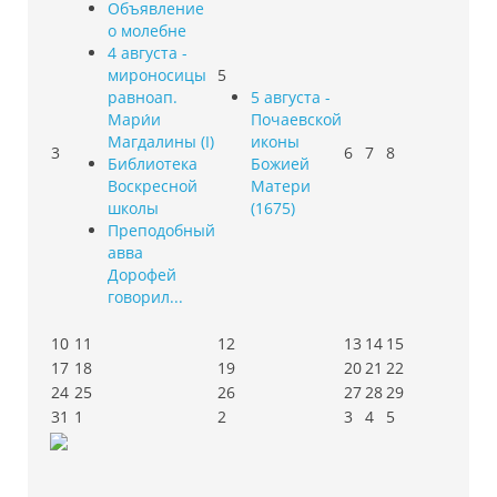
Объявление
о молебне
4 августа -
мироносицы
5
равноап.
5 августа -
Мари́и
Почаевской
Магдалины (I)
иконы
3
6
7
8
Библиотека
Божией
Воскресной
Матери
школы
(1675)
Преподобный
авва
Дорофей
говорил...
10
11
12
13
14
15
17
18
19
20
21
22
24
25
26
27
28
29
31
1
2
3
4
5