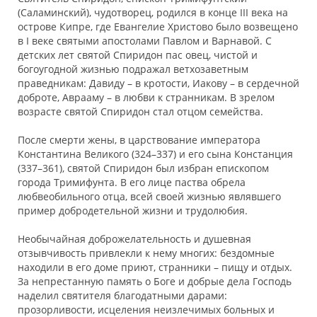
(Саламинский), чудотворец, родился в конце III века на
острове Кипре, где Евангелие Христово было возвещено
в I веке святыми апостолами Павлом и Варнавой. С
детских лет святой Спиридон пас овец, чистой и
богоугодной жизнью подражал ветхозаветным
праведникам: Давиду – в кротости, Иакову – в сердечной
доброте, Аврааму – в любви к странникам. В зрелом
возрасте святой Спиридон стал отцом семейства.
После смерти жены, в царствование императора
Константина Великого (324–337) и его сына Констанция
(337–361), святой Спиридон был избран епископом
города Тримифунта. В его лице паства обрела
любвеобильного отца, всей своей жизнью являвшего
пример добродетельной жизни и трудолюбия.
Необычайная доброжелательность и душевная
отзывчивость привлекли к нему многих: бездомные
находили в его доме приют, странники – пищу и отдых.
За непрестанную память о Боге и добрые дела Господь
наделил святителя благодатными дарами:
прозорливости, исцеления неизлечимых больных и