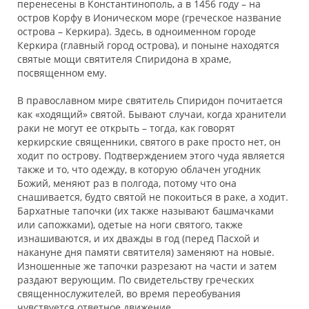
перенесены в Константинополь, а в 1456 году – на
остров Корфу в Ионическом море (греческое название
острова – Керкира). Здесь, в одноименном городе
Керкира (главный город острова), и поныне находятся
святые мощи святителя Спиридона в храме,
посвященном ему.
В православном мире святитель Спиридон почитается
как «ходящий» святой. Бывают случаи, когда хранители
раки не могут ее открыть – тогда, как говорят
керкирские священники, святого в раке просто нет, он
ходит по острову. Подтверждением этого чуда является
также и то, что одежду, в которую облачен угодник
Божий, меняют раз в полгода, потому что она
снашивается, будто святой не покоиться в раке, а ходит.
Бархатные тапочки (их также называют башмачками
или сапожками), одетые на ноги святого, также
изнашиваются, и их дважды в год (перед Пасхой и
накануне дня памяти святителя) заменяют на новые.
Изношенные же тапочки разрезают на части и затем
раздают верующим. По свидетельству греческих
священнослужителей, во время переобувания
чувствуется ответное движение.