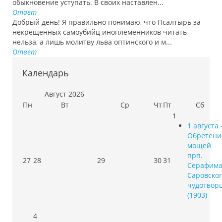
обыкновение уступать. В своих наставлен...
Ответ
Добрый день! Я правильно понимаю, что Псалтырь за
некрещенных самоубийц иноплеменников читать
нельза, а лишь молитву льва оптинского и м...
Ответ
Календарь
Август
2026
Пн
Вт
Ср
Чт
Пт
Сб
1
1 августа 
Обретени
мощей
прп.
27
28
29
30
31
Серафим
Саровског
чудотвор
(1903)
4