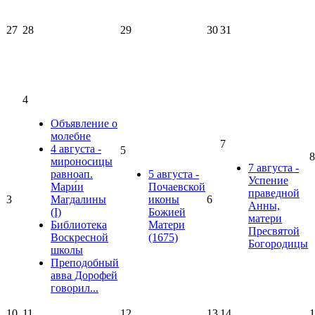
27
28
29
30
31
4
Объявление о
молебне
7
4 августа -
5
8
мироносицы
7 августа -
равноап.
5 августа -
Успение
Мари́и
Почаевской
праведной
3
Магдалины
иконы
6
Анны,
(I)
Божией
матери
Библиотека
Матери
Пресвятой
Воскресной
(1675)
Богородицы
школы
Преподобный
авва Дорофей
говорил...
10
11
12
13
14
1