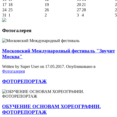
17
18
19
20
21
2
24
25
26
27
28
2
31
1
2
3
4
5
Фотогалерея
Московский Международный фестиваль "Звучит
Москва"
Written by Super User on
17.05.2017
. Опубликовано в
Фотогалерея
ФОТОРЕПОРТАЖ
ОБУЧЕНИЕ ОСНОВАМ ХОРЕОГРАФИИ.
ФОТОРЕПОРТАЖ