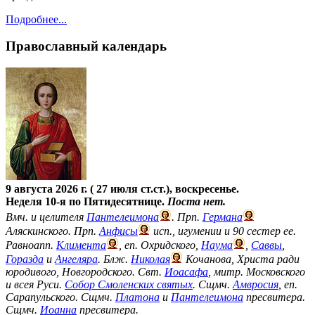
Подробнее...
Православный календарь
9 августа 2026 г. ( 27 июля ст.ст.), воскресенье.
Неделя 10-я по Пятидесятнице.
Поста нет.
Вмч. и целителя
Пантелеимона
. Прп.
Германа
Аляскинского. Прп.
Анфисы
исп., игумении и 90 сестер ее.
Равноапп.
Климента
, еп. Охридского,
Наума
,
Саввы
,
Горазда
и
Ангеляра
. Блж.
Николая
Кочанова, Христа ради
юродивого, Новгородского. Свт.
Иоасафа
, митр. Московского
и всея Руси.
Собор Смоленских святых
. Сщмч.
Амвросия
, еп.
Сарапульского. Сщмч.
Платона
и
Пантелеимона
пресвитера.
Сщмч.
Иоанна
пресвитера.