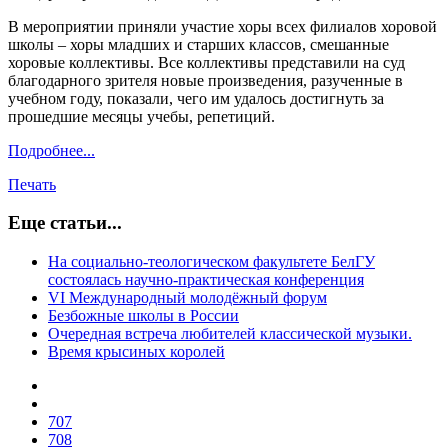
В мероприятии приняли участие хоры всех филиалов хоровой
школы – хоры младших и старших классов, смешанные
хоровые коллективы. Все коллективы представили на суд
благодарного зрителя новые произведения, разученные в
учебном году, показали, чего им удалось достигнуть за
прошедшие месяцы учебы, репетиций.
Подробнее...
Печать
Еще статьи...
На социально-теологическом факультете БелГУ
состоялась научно-практическая конференция
VI Международный молодёжный форум
Безбожные школы в России
Очередная встреча любителей классической музыки.
Время крысиных королей
707
708