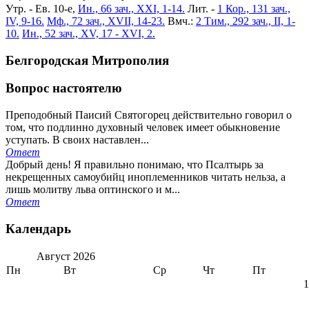
Утр. - Ев. 10-е,
Ин., 66 зач., XXI, 1-14.
Лит. -
1 Кор., 131 зач.,
IV, 9-16.
Мф., 72 зач., XVII, 14-23.
Вмч.:
2 Тим., 292 зач., II, 1-
10.
Ин., 52 зач., XV, 17 - XVI, 2.
Белгородская Митрополия
Вопрос настоятелю
Преподобный Паисий Святогорец действительно говорил о
том, что подлинно духовный человек имеет обыкновение
уступать. В своих наставлен...
Ответ
Добрый день! Я правильно понимаю, что Псалтырь за
некрещенных самоубийц иноплеменников читать нельза, а
лишь молитву льва оптинского и м...
Ответ
Календарь
Август
2026
Пн
Вт
Ср
Чт
Пт
1