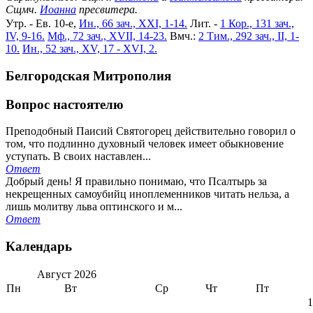
Сщмч.
Иоанна
пресвитера.
Утр. - Ев. 10-е,
Ин., 66 зач., XXI, 1-14.
Лит. -
1 Кор., 131 зач.,
IV, 9-16.
Мф., 72 зач., XVII, 14-23.
Вмч.:
2 Тим., 292 зач., II, 1-
10.
Ин., 52 зач., XV, 17 - XVI, 2.
Белгородская Митрополия
Вопрос настоятелю
Преподобный Паисий Святогорец действительно говорил о
том, что подлинно духовный человек имеет обыкновение
уступать. В своих наставлен...
Ответ
Добрый день! Я правильно понимаю, что Псалтырь за
некрещенных самоубийц иноплеменников читать нельза, а
лишь молитву льва оптинского и м...
Ответ
Календарь
Август
2026
Пн
Вт
Ср
Чт
Пт
1