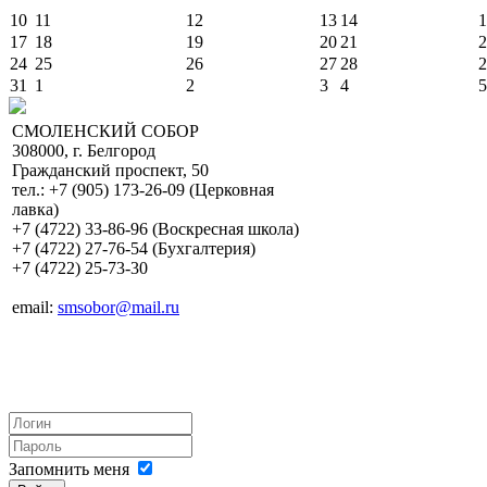
10
11
12
13
14
1
17
18
19
20
21
2
24
25
26
27
28
2
31
1
2
3
4
5
СМОЛЕНСКИЙ СОБОР
308000, г. Белгород
Гражданский проспект, 50
тел.: +7 (905) 173-26-09 (Церковная
лавка)
+7 (4722) 33-86-96 (Воскресная школа)
+7 (4722) 27-76-54 (Бухгалтерия)
+7 (4722) 25-73-30
email:
smsobor@mail.ru
Запомнить меня