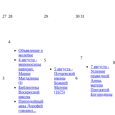
27
28
29
30
31
4
Объявление о
молебне
7
4 августа -
5
8
мироносицы
7 августа -
равноап.
5 августа -
Успение
Мари́и
Почаевской
праведной
3
Магдалины
иконы
6
Анны,
(I)
Божией
матери
Библиотека
Матери
Пресвятой
Воскресной
(1675)
Богородицы
школы
Преподобный
авва Дорофей
говорил...