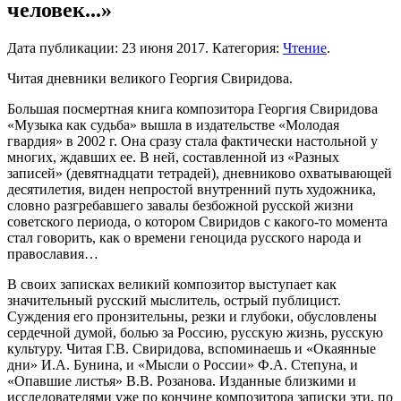
человек...»
Дата публикации:
23 июня 2017
. Категория:
Чтение
.
Читая дневники великого Георгия Свиридова.
Большая посмертная книга композитора Георгия Свиридова
«Музыка как судьба» вышла в издательстве «Молодая
гвардия» в 2002 г. Она сразу стала фактически настольной у
многих, ждавших ее. В ней, составленной из «Разных
записей» (девятнадцати тетрадей), дневниково охватывающей
десятилетия, виден непростой внутренний путь художника,
словно разгребавшего завалы безбожной русской жизни
советского периода, о котором Свиридов с какого-то момента
стал говорить, как о времени геноцида русского народа и
православия…
В своих записках великий композитор выступает как
значительный русский мыслитель, острый публицист.
Суждения его пронзительны, резки и глубоки, обусловлены
сердечной думой, болью за Россию, русскую жизнь, русскую
культуру. Читая Г.В. Свиридова, вспоминаешь и «Окаянные
дни» И.А. Бунина, и «Мысли о России» Ф.А. Степуна, и
«Опавшие листья» В.В. Розанова. Изданные близкими и
исследователями уже по кончине композитора записки эти, по