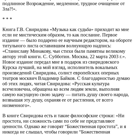
подлинное Возрождение, медленное, трудное очищение от
Зла?!».
* * *
Книга Г.В. Свиридова «Музыка как судьба» приходит ко мне
если не мистическим образом, то как послание. Первое
издание — было подарено ее научным редактором, на обороте
титульного листа оставившим волнующую надпись:
«Станиславу Минакову, чьи стихи были памятны великому
автору этой книги. С. Субботин. Москва, 22 марта 2003 г.».
Новое издание передал мне в подарок из свиридовского
Курска лучший, на мой взгляд, исполнитель вокальных
произведений Свиридова, солист европейских оперных
театров москвич Владимир Байков. С благодарностью думаю
об этих людях, читая Свиридова: «Русская культура
всечеловечна, обращена ко всем людям земли, выполняя
самую насущную свою задачу — питать душу своего народа,
возвышая эту душу, охраняя ее от растления, от всего
низменного».
В книге Свиридова есть и такие философские строки: «Ни
простота, ни сложность сами по себе не представляют
ценности. Однако же говорят “Божественная простота”, и я
никогда не слышал, чтобы говорили “Божественная