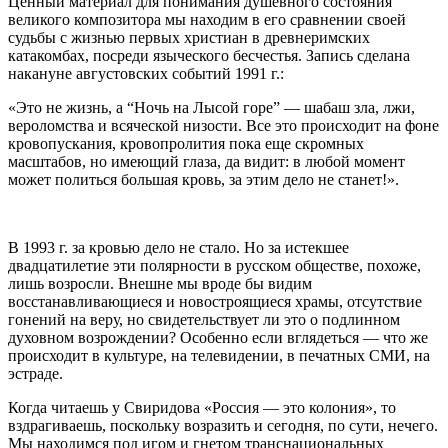
Ценный материал для понимания душевного состояния
великого композитора мы находим в его сравнении своей
судьбы с жизнью первых христиан в древнеримских
катакомбах, посреди языческого бесчестья. Запись сделана
накануне августовских событий 1991 г.:
«Это не жизнь, а “Ночь на Лысой горе” — шабаш зла, лжи,
вероломства и всяческой низости. Все это происходит на фоне
кровопускания, кровопролития пока еще скромных
масштабов, но имеющий глаза, да видит: в любой момент
может политься большая кровь, за этим дело не станет!».
В 1993 г. за кровью дело не стало. Но за истекшее
двадцатилетие эти полярности в русском обществе, похоже,
лишь возросли. Внешне мы вроде бы видим
восстанавливающиеся и новостроящиеся храмы, отсутствие
гонений на веру, но свидетельствует ли это о подлинном
духовном возрождении? Особенно если вглядеться — что же
происходит в культуре, на телевидении, в печатных СМИ, на
эстраде.
Когда читаешь у Свиридова «Россия — это колония», то
вздрагиваешь, поскольку возразить и сегодня, по сути, нечего.
Мы находимся под игом и гнетом транснациональных