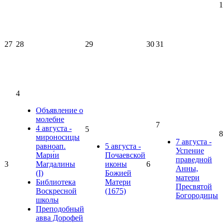
1
27
28
29
30
31
4
Объявление о
молебне
7
4 августа -
5
8
мироносицы
7 августа -
равноап.
5 августа -
Успение
Мари́и
Почаевской
праведной
3
Магдалины
иконы
6
Анны,
(I)
Божией
матери
Библиотека
Матери
Пресвятой
Воскресной
(1675)
Богородицы
школы
Преподобный
авва Дорофей