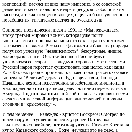
корпораций, расчленивших нашу империю, в ее советской
редакции, и выкачивающих недра и ресурсы глобалистским
насосом, а также осуществляющих, с целью более уверенного
порабощения, гигантское растление русских душ.
Свиридов провидчески писал в 1991 г.: «Мы переживаем
эпоху третьей мировой войны, которая уже почти
заканчивается и прошла на наших глазах. Страна уничтожена,
разгрызена на части. Все малые (а отчасти и большие) народы
получают условную “независимость”, безоружные, нищие,
малообразованные. Остатки бывшей России будут
управляться со стороны — людьми, хорошо нам известными.
Русский народ перестает существовать как целое, как нация.
<...> Как быстро все произошло. С какой быстротой оказалась
завоевана “Великая” держава. Чудны дела твои, Господи.
Начальные деятели перестройки, заработавшие миллионы и
миллиарды на этом страшном деле, частично переселились в
Америку. Подготовка тотальной войны велась здорово: всеми
средствами массовой информации, дипломатией и прочим.
Угодили в “крысоловку”».
И тем не менее — надежда: «Христос Воскресе! Смотрел по
телевизору выступление перед Заутреней Патриарха –
грустное, но спокойное, потом водружение Святого Креста на
купол Казанского собора… Боже, неужели это не фарс, а