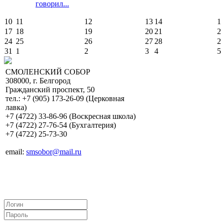
говорил...
10
11
12
13
14
1
17
18
19
20
21
2
24
25
26
27
28
2
31
1
2
3
4
5
СМОЛЕНСКИЙ СОБОР
308000, г. Белгород
Гражданский проспект, 50
тел.: +7 (905) 173-26-09 (Церковная
лавка)
+7 (4722) 33-86-96 (Воскресная школа)
+7 (4722) 27-76-54 (Бухгалтерия)
+7 (4722) 25-73-30
email:
smsobor@mail.ru