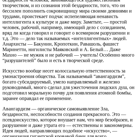
творчеством, и из сознания этой бездарности, того, что он
бессилен пополнить сокровищницу мира своими деяниями и
трудами, проистекает подчас испепеляющая ненависть
интеллигента к культуре и даже миру. Заметьте, — простой
человек, рабочий, например, имеющий дело с созиданием,
вряд ли когда говорил и говорит о всемирном разрушении и
т.д. Это — дело так называемых «интеллигентных» людей.
Анархисты — Бакунин, Кропоткин, Равашоль, фашист
Маринетти, нигилисты Маяковский и А. Белый… Даже
Махно — не мужик и не рабочий — учитель! Особенно много
“разрушителей” было и есть в творческой среде.
Искусство вообще несет колоссальную ответственность за
умонастроения общества. Так называемый “авангардизм”,
богато субсидируемый, умело направляемый и железно
руководимый, много сделал для ужесточения людских душ, он
подготовил моральную почву для появления атомной бомбы,
заранее оправдал ее применение.
Авангардизм — органическое самовыявление Зла,
бездарности, неспособности создания прекрасного. Это —
псевдоискусство, которое внушает нам, что мир безобразен, и
разрушение и даже утрата его — естественны и закономерны.
Идея людей, направляющих подобное «искусство», —
организация гигантской кровавой бани для всего