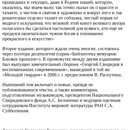
прошедших и текущих, даже в Родине нашей, которую,
оказалось, мы знаем мало; так точно сказал он о красоте и
таланте, о чистом и святом в художнике и вокруг него и так
решительно отделил талант от соблазна, чистый порыв от
модного искушения, что великой этой книге великого автора
полагалось бы сделаться настольной для всякого, кто еще не
предался окончательно чужим богам в понимании
прекрасного в искусстве»
Второе издание, которого ждали очень многие, состоялось
через полтора десятилетия (серия «Библиотека мемуаров:
Близкое прошлое»). В промежутке между двумя изданиями
был выпущен замечательный сборник «Георгий Свиридов в
воспоминаниях современников», вышедший в той же
«Молодой гвардии» в 2006 г. с предисловием В. Распутина.
Нынешний том включает и новые, прежде не
публиковавшиеся тексты, а также комментарии,
подготовленные музыковедом, президентом Национального
Свиридовского фонда А.С. Белоненко и ведущим научным
сотрудником Института мировой литературы РАН С.А.
Субботиным.