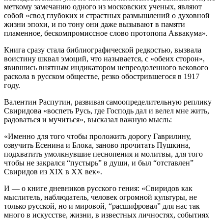
меткому замечанию одного из московских ученых, являют
собой «свод глубоких и страстных размышлений о духовной
жизни эпохи, и по тону они даже вызывают в памяти
пламенное, бескомпромиссное слово протопопа Аввакума».
Книга сразу стала библиографической редкостью, вызвала
воистину шквал эмоций, что называется, с «обеих сторон»,
явившись внятным индикатором непреодоленного векового
раскола в русском обществе, резко обострившегося в 1917
году.
Валентин Распутин, развивая самоопределительную реплику
Свиридова «воспеть Русь, где Господь дал и велел мне жить,
радоваться и мучиться», высказал важную мысль:
«Именно для того чтобы проложить дорогу Гаврилину,
озвучить Есенина и Блока, заново прочитать Пушкина,
подхватить умолкнувшие песнопения и молитвы, для того
чтобы не закрался “пустырь” в души, и был “отставлен”
Свиридов из XIX в ХХ век».
И — о книге дневников русского гения: «Свиридов как
мыслитель, наблюдатель, человек огромной культуры, не
только русской, но и мировой, “расшифровал” для нас так
много в искусстве, жизни, в известных личностях, событиях