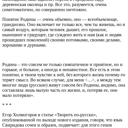
деревенская околица и пр. Все это, разумеется, очень
симптоматично, но совершенно ничтожно.
Понятие Родины — очень объемно, оно — всеобъемлюще,
грандиозно. Оно включает не только все, чем ты живешь, но и
самый воздух, которым человек дышит, его прошлое,
нынешнее и грядущее, где суждено жить и нам (как и людям
прошедших поколений) своими потомками, своими делами,
хорошими и дурными.
Родина – это совсем не только симпатичное и приятное, но и
горькое, и больное, а иногда и ненавистное. Все есть в этом
понятии, в твоем чувстве к ней, без которого жизнь почему-то
теряет смысл. Во всяком случае, для меня <…>, а между тем
многие люди (русские) живут совсем без Родины, видимо, она
составляла лишь малую часть их жизни, и, потеряв ее, они
мало потеряли».
* * *
Егор Холмогоров в статье «Творить по-русски»,
опубликованной по выходе нового издания, говоря, что язык
Свиридова сочен и образен, подмечает: для этого гения