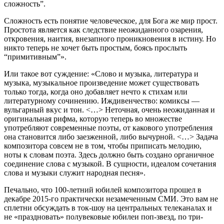
сложность”.
Сложность есть понятие человеческое, для Бога же мир прост.
Простота является как следствие неожиданного озарения,
откровения, наития, внезапного проникновения в истину. Но
никто теперь не хочет быть простым, боясь прослыть
“примитивным”».
Или такое вот суждение: «Слово и музыка, литература и
музыка, музыкальное произведение может существовать
только тогда, когда оно добавляет нечто к стихам или
литературному сочинению. Иждивенчество: комиксы —
вульгарный вкус и тон. <…> Неточная, очень неожиданная и
оригинальная рифма, которую теперь во множестве
употребляют современные поэты, от какового употребления
она становится либо заезженной, либо вычурной. <…> Задача
композитора совсем не в том, чтобы приписать мелодию,
ноты к словам поэта. Здесь должно быть создано органичное
соединение слова с музыкой. В сущности, идеалом сочетания
слова и музыки служит народная песня».
Печально, что 100-летний юбилей композитора прошел в
декабре 2015-го практически незамеченным СМИ. Это вам не
сплетни обсуждать в ток-шоу на центральных телеканалах и
не «праздновать» полувековые юбилеи поп-звезд, по три-