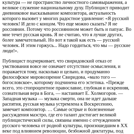
культура — не пространство личностного самовыражения, а
великое служение национальному духу. Публицист приводит
дневниковое высказывание композитора, актуальность
которого вызовет у многих радостное удивление: «Я русский
человек! И дело с концом. Что еще можно сказать? Я не
россиянин. Потому что россиянином может быть и папуас. Во
мне течет русская кровь. Я не считаю, что я лучше других,
более замечательный. Hо вот я такой как есть — русский
человек. И этим горжусь... Надо гордиться, что мы — русские
люди!».
Публицист подчеркивает, что свиридовский отказ от
умствования вовсе не означает отсутствие осмысления, и
поражается тому, насколько и цельно, и продуманно
философское мировоззрение Свиридова, «мало того —
богословское», которому подчинена его эстетика. «Прежде
всего, это стопроцентное православие, глубокая и искренняя,
сознательная вера в Бога, — настаивает Е. Холмогоров. —
Западная музыка — музыка смерти, она не идет дальше
распятия, русская музыка устремлена к Воскресению,
замечает композитор. … Самые острые и болезненные
рассуждения маэстро, где его талант достигает великой
публицистической силы, связаны именно с отчуждением
русского человека от родной культуры, произошедшим в ХХ
веке под влиянием революции, безбожной диктатуры, под