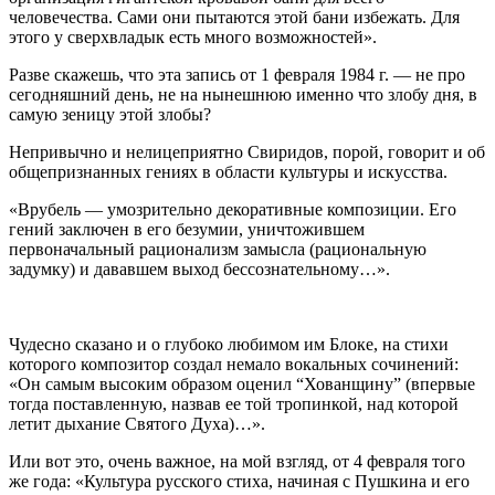
человечества. Сами они пытаются этой бани избежать. Для
этого у сверхвладык есть много возможностей».
Разве скажешь, что эта запись от 1 февраля 1984 г. — не про
сегодняшний день, не на нынешнюю именно что злобу дня, в
самую зеницу этой злобы?
Непривычно и нелицеприятно Свиридов, порой, говорит и об
общепризнанных гениях в области культуры и искусства.
«Врубель — умозрительно декоративные композиции. Его
гений заключен в его безумии, уничтожившем
первоначальный рационализм замысла (рациональную
задумку) и дававшем выход бессознательному…».
Чудесно сказано и о глубоко любимом им Блоке, на стихи
которого композитор создал немало вокальных сочинений:
«Он самым высоким образом оценил “Хованщину” (впервые
тогда поставленную, назвав ее той тропинкой, над которой
летит дыхание Святого Духа)…».
Или вот это, очень важное, на мой взгляд, от 4 февраля того
же года: «Культура русского стиха, начиная с Пушкина и его