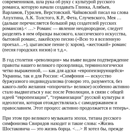
современников, шла рука об руку с культурой русского
романса, которую начали создавать Глинка, Алябьев,
Варламов, Гурилев, Верстовский. Чайковский писал на слова
Апухтина, А.К. Толстого, К.Р., Фета, Случевского, Мея …
(дальше перечисляется большой ряд создателей русских
романсов).< …> Романс — явление неоднородное, следует
разделять в нем образцы высокого, классического искусства,
бытовой романс, лакейскую песню («Всю то я вселенную
проехал…»), цыганское пение (с хором), «жестокий» романс
(песня городских низов) и т.д.».
В год столетия «революции» мы въяве видим подтверждение
правоты нашего великого прозорливца, терминологически
четко выраженной, — как для адски «европеизирующейся»
Украины, так и для России: «Симфония — искусство
буржуазного индивидуализма (говорю это, разумеется, без
какого-либо желания «опорочить» великое) особенно активно
стало выдвигаться у нас после Революции, в связи с общей
идеей “европеизации”, “германизации” русской культуры и
идеологии, которая отождествлялась с самодержавием и
православием. Этот процесс активно продолжается и теперь».
При этом про великого музыканта эпохи, титана русского
симфонизма Свиридов находит и такие слова: «Жизнь
Шостаковича — это жизнь борца. <…> Я хотел бы, прежде