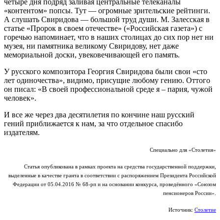
четыре дня подряд заливая центральные телеканалы
«контентом» попсы. Тут — огромные зрительские рейтинги.
А слушать Свиридова — большой труд души. М. Залесская в
статье «Пророк в своем отечестве» («Российская газета») с
горечью напоминает, что в наших столицах до сих пор нет ни
музея, ни памятника великому Свиридову, нет даже
мемориальной доски, увековечивающей его память.
У русского композитора Георгия Свиридова были свои «сто
лет одиночества», видимо, присущие любому гению. Оттого
он писал: «В своей профессиональной среде я – пария, чужой
человек».
И все же через два десятилетия по кончине наш русский
гений приближается к нам, за что отдельное спасибо
издателям.
Специально для «Столетия»
Статья опубликована в рамках проекта на средства государственной поддержки,
выделенные в качестве гранта в соответствии c распоряжением Президента Российской
Федерации от 05.04.2016 № 68-рп и на основании конкурса, проведённого «Союзом
пенсионеров России».
Источник:
Столетие