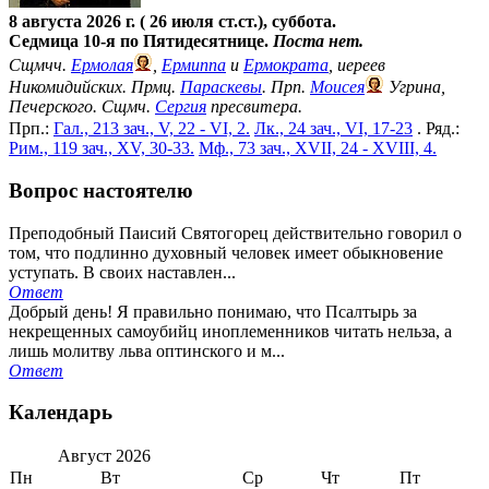
8 августа 2026 г. ( 26 июля ст.ст.), суббота.
Седмица 10-я по Пятидесятнице.
Поста нет.
Сщмчч.
Ермолая
,
Ермиппа
и
Ермократа
, иереев
Никомидийских. Прмц.
Параскевы
. Прп.
Моисея
Угрина,
Печерского. Сщмч.
Сергия
пресвитера.
Прп.:
Гал., 213 зач., V, 22 - VI, 2.
Лк., 24 зач., VI, 17-23
. Ряд.:
Рим., 119 зач., XV, 30-33.
Мф., 73 зач., XVII, 24 - XVIII, 4.
Вопрос настоятелю
Преподобный Паисий Святогорец действительно говорил о
том, что подлинно духовный человек имеет обыкновение
уступать. В своих наставлен...
Ответ
Добрый день! Я правильно понимаю, что Псалтырь за
некрещенных самоубийц иноплеменников читать нельза, а
лишь молитву льва оптинского и м...
Ответ
Календарь
Август
2026
Пн
Вт
Ср
Чт
Пт