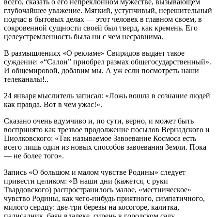
всего, сказать о его непреклонном мужестве, вызывающем
глубочайшее уважение. Мягкий, уступчивый, нерешительный
подчас в бытовых делах — этот человек в главном своем, в
сокровенной сущности своей был тверд, как кремень. Его
целеустремленность была ни с чем несравнима.
В размышлениях «О рекламе» Свиридов выдает такое
суждение: «“Салон” приобрел размах общегосударственный».
И общемировой, добавим мы. А уж если посмотреть наши
телеканалы!..
24 января мыслитель записал: «Ложь вошла в сознание людей
как правда. Вот в чем ужас!».
Сказано очень вдумчиво и, по сути, верно, и может быть
воспринято как трезвое продолжение посылов Вернадского и
Циолковского: «Так называемое Завоевание Космоса есть
всего лишь один из новых способов завоевания Земли. Пока
— не более того».
Запись «О большом и малом чувстве Родины» следует
привести целиком: «В наши дни (кажется, с руки
Твардовского) распространилось малое, «местническое»
чувство Родины, как чего-нибудь приятного, симпатичного,
милого сердцу: две-три березы на косогоре, калитка,
палисадник, баян вдалеке, сирень в городском саду,