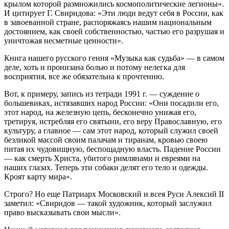
крылом которой размножились космополитические легионы».
И цитирует Г. Свиридова: «Эти люди ведут себя в России, как
в завоеванной стране, распоряжаясь нашим национальным
достоянием, как своей собственностью, частью его разрушая и
уничтожая несметные ценности».
Книга нашего русского гения «Музыка как судьба» — в самом
деле, хоть и пронизана болью и потому нелегка для
восприятия, все же обязательна к прочтению.
Вот, к примеру, запись из тетради 1991 г. — суждение о
большевиках, истязавших народ России: «Они посадили его,
этот народ, на железную цепь, бесконечно унижая его,
третируя, истребляя его святыни, его веру Православную, его
культуру, а главное — сам этот народ, который служил своей
безликой массой своим палачам и тиранам, кровью своею
питая их чудовищную, беспощадную власть. Падение России
— как смерть Христа, убитого римлянами и евреями на
наших глазах. Теперь эти собаки делят его тело и одежды.
Кроят карту мира».
Строго? Но еще Патриарх Московский и всея Руси Алексий II
заметил: «Свиридов — такой художник, который заслужил
право высказывать свои мысли».