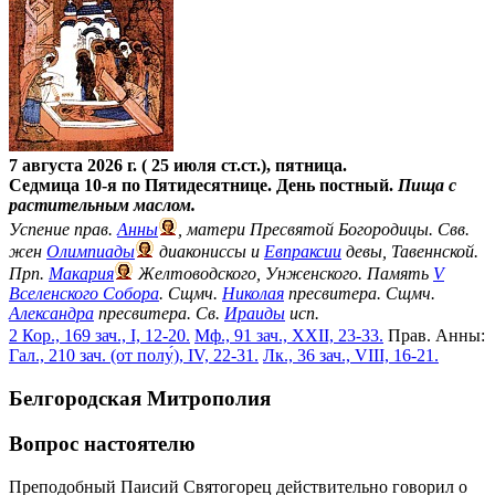
7 августа 2026 г. ( 25 июля ст.ст.), пятница.
Седмица 10-я по Пятидесятнице. День постный.
Пища с
растительным маслом.
Успение прав.
Анны
, матери Пресвятой Богородицы. Свв.
жен
Олимпиады
диакониссы и
Евпраксии
девы, Тавеннской.
Прп.
Макария
Желтоводского, Унженского. Память
V
Вселенского Собора
. Сщмч.
Николая
пресвитера. Сщмч.
Александра
пресвитера. Св.
Ираиды
исп.
2 Кор., 169 зач., I, 12-20.
Мф., 91 зач., XXII, 23-33.
Прав. Анны:
Гал., 210 зач. (от полу́), IV, 22-31.
Лк., 36 зач., VIII, 16-21.
Белгородская Митрополия
Вопрос настоятелю
Преподобный Паисий Святогорец действительно говорил о