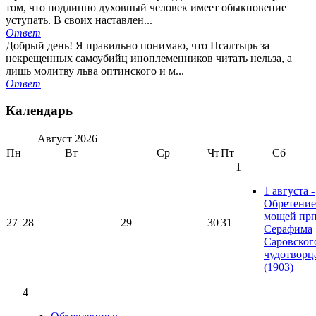
том, что подлинно духовный человек имеет обыкновение
уступать. В своих наставлен...
Ответ
Добрый день! Я правильно понимаю, что Псалтырь за
некрещенных самоубийц иноплеменников читать нельза, а
лишь молитву льва оптинского и м...
Ответ
Календарь
Август
2026
Пн
Вт
Ср
Чт
Пт
Сб
1
1 августа -
Обретение
мощей прп
27
28
29
30
31
Серафима
Саровског
чудотворц
(1903)
4