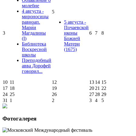
Объявление о
молебне
4 августа -
5
мироносицы
равноап.
5 августа -
Мари́и
Почаевской
3
Магдалины
иконы
6
7
8
(I)
Божией
Библиотека
Матери
Воскресной
(1675)
школы
Преподобный
авва Дорофей
говорил...
10
11
12
13
14
15
17
18
19
20
21
22
24
25
26
27
28
29
31
1
2
3
4
5
Фотогалерея