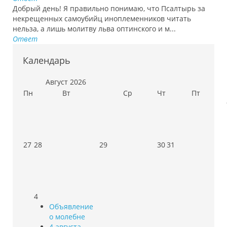
Добрый день! Я правильно понимаю, что Псалтырь за
некрещенных самоубийц иноплеменников читать
нельза, а лишь молитву льва оптинского и м...
Ответ
Календарь
Август
2026
Пн
Вт
Ср
Чт
Пт
27
28
29
30
31
4
Объявление
о молебне
4 августа -