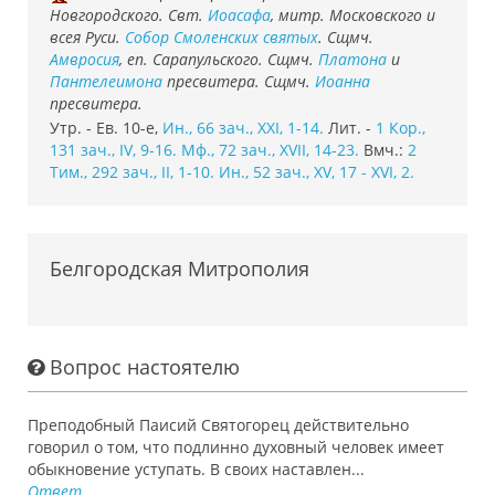
Новгородского. Свт.
Иоасафа
, митр. Московского и
всея Руси.
Собор Смоленских святых
. Сщмч.
Амвросия
, еп. Сарапульского. Сщмч.
Платона
и
Пантелеимона
пресвитера. Сщмч.
Иоанна
пресвитера.
Утр. - Ев. 10-е,
Ин., 66 зач., XXI, 1-14.
Лит. -
1 Кор.,
131 зач., IV, 9-16.
Мф., 72 зач., XVII, 14-23.
Вмч.:
2
Тим., 292 зач., II, 1-10.
Ин., 52 зач., XV, 17 - XVI, 2.
Белгородская Митрополия
Вопрос настоятелю
Преподобный Паисий Святогорец действительно
говорил о том, что подлинно духовный человек имеет
обыкновение уступать. В своих наставлен...
Ответ