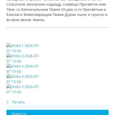
Спаси‌теля, возлага‌ем наде‌жду, сла‌вяще Пресвято‌е и‌мя
Твое‌, со Безнача‌льным Твои‌м Отце‌м, и со Пресвяты‌м и
Благи‌м и Животворя‌щим Твои‌м Ду‌хом, ны‌не и при‌сно и
во ве‌ки веко‌в. Ами‌нь.
Печать
Новости