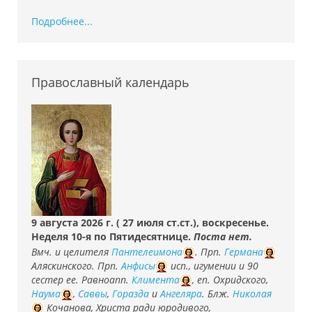
Подробнее...
Православный календарь
9 августа 2026 г. ( 27 июля ст.ст.), воскресенье.
Неделя 10-я по Пятидесятнице.
Поста нет.
Вмч. и целителя
Пантелеимона
. Прп.
Германа
Аляскинского. Прп.
Анфисы
исп., игумении и 90
сестер ее. Равноапп.
Климента
, еп. Охридского,
Наума
,
Саввы
,
Горазда
и
Ангеляра
. Блж.
Николая
Кочанова, Христа ради юродивого,