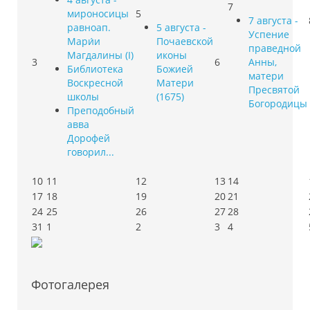
7
мироносицы
5
7 августа -
равноап.
5 августа -
Успение
Мари́и
Почаевской
праведной
Магдалины (I)
иконы
3
6
Анны,
Библиотека
Божией
матери
Воскресной
Матери
Пресвятой
школы
(1675)
Богородицы
Преподобный
авва
Дорофей
говорил...
10
11
12
13
14
17
18
19
20
21
24
25
26
27
28
31
1
2
3
4
Фотогалерея