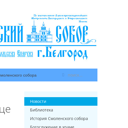
моленского собора
Новости
це
Библиотека
История Смоленского собора
Богослужение в храме