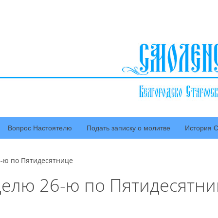
Вопрос Настоятелю
Подать записку о молитве
История С
6-ю по Пятидесятнице
делю 26-ю по Пятидесятни