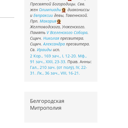
Пресвятой Богородицы. Свв.
жен
Олимпиады
диакониссы
и
Евпраксии
девы, Тавеннской.
Прп.
Макария
Желтоводского, Унженского.
Память
V Вселенского Собора
.
Сщмч.
Николая
пресвитера.
Сщмч.
Александра
пресвитера.
Св.
Ираиды
исп.
2 Кор., 169 зач., I, 12-20.
Мф.,
91 зач., XXII, 23-33.
Прав. Анны:
Гал., 210 зач. (от полу́), IV, 22-
31.
Лк., 36 зач., VIII, 16-21.
Белгородская
Митрополия