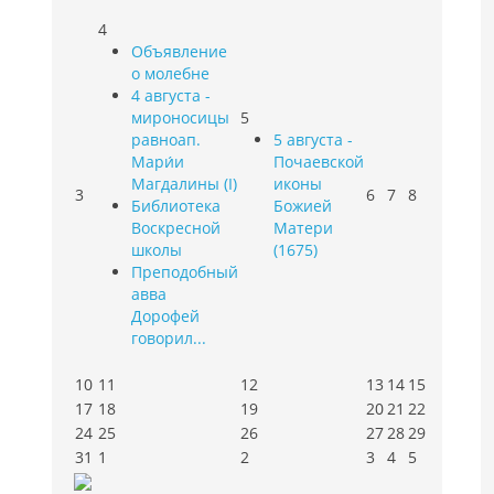
4
Объявление
о молебне
4 августа -
мироносицы
5
равноап.
5 августа -
Мари́и
Почаевской
Магдалины (I)
иконы
3
6
7
8
Библиотека
Божией
Воскресной
Матери
школы
(1675)
Преподобный
авва
Дорофей
говорил...
10
11
12
13
14
15
17
18
19
20
21
22
24
25
26
27
28
29
31
1
2
3
4
5