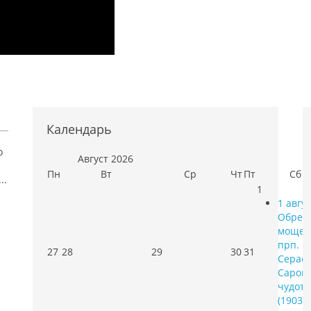
Календарь
о
Август
2026
Пн
Вт
Ср
Чт
Пт
Сб
..
1
1 авгус
Обрет
моще
прп.
27
28
29
30
31
Сераф
Саровс
чудот
(1903)