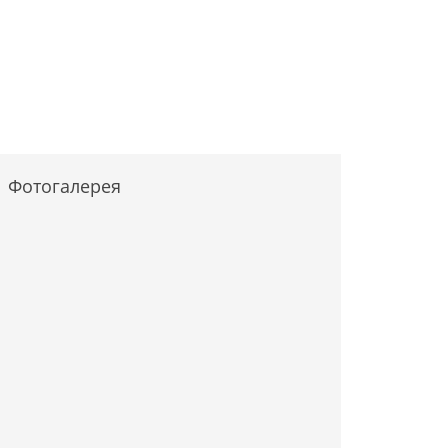
Фотогалерея
Вс
та -
ение
й
2
Неделя 9-я по
има
Пятидесятнице
кого,
ворца