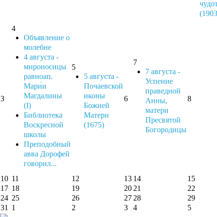
чудо
(1903
4
Объявление о
молебне
4 августа -
7
мироносицы
5
7 августа -
равноап.
5 августа -
Успение
Мари́и
Почаевской
праведной
Магдалины
иконы
3
6
8
Анны,
(I)
Божией
матери
Библиотека
Матери
Пресвятой
Воскресной
(1675)
Богородицы
школы
Преподобный
авва Дорофей
говорил...
10
11
12
13
14
15
17
18
19
20
21
22
24
25
26
27
28
29
31
1
2
3
4
5