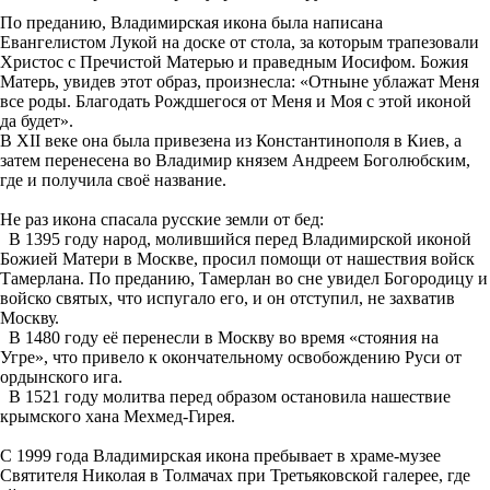
По преданию, Владимирская икона была написана
Евангелистом Лукой на доске от стола, за которым трапезовали
Христос с Пречистой Матерью и праведным Иосифом. Божия
Матерь, увидев этот образ, произнесла: «Отныне ублажат Меня
все роды. Благодать Рождшегося от Меня и Моя с этой иконой
да будет».
В XII веке она была привезена из Константинополя в Киев, а
затем перенесена во Владимир князем Андреем Боголюбским,
где и получила своё название.
Не раз икона спасала русские земли от бед:
В 1395 году народ, молившийся перед Владимирской иконой
Божией Матери в Москве, просил помощи от нашествия войск
Тамерлана. По преданию, Тамерлан во сне увидел Богородицу и
войско святых, что испугало его, и он отступил, не захватив
Москву.
В 1480 году её перенесли в Москву во время «стояния на
Угре», что привело к окончательному освобождению Руси от
ордынского ига.
В 1521 году молитва перед образом остановила нашествие
крымского хана Мехмед-Гирея.
С 1999 года Владимирская икона пребывает в храме-музее
Святителя Николая в Толмачах при Третьяковской галерее, где