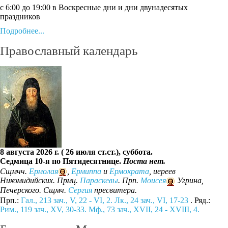
с 6:00 до 19:00 в Воскресные дни и дни двунадесятых
праздников
Подробнее...
Православный календарь
8 августа 2026 г. ( 26 июля ст.ст.), суббота.
Седмица 10-я по Пятидесятнице.
Поста нет.
Сщмчч.
Ермолая
,
Ермиппа
и
Ермократа
, иереев
Никомидийских. Прмц.
Параскевы
. Прп.
Моисея
Угрина,
Печерского. Сщмч.
Сергия
пресвитера.
Прп.:
Гал., 213 зач., V, 22 - VI, 2.
Лк., 24 зач., VI, 17-23
. Ряд.:
Рим., 119 зач., XV, 30-33.
Мф., 73 зач., XVII, 24 - XVIII, 4.