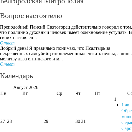
Белгородская Митрополия
Вопрос настоятелю
Преподобный Паисий Святогорец действительно говорил о том,
что подлинно духовный человек имеет обыкновение уступать. В
своих наставлен...
Ответ
Добрый день! Я правильно понимаю, что Псалтырь за
некрещенных самоубийц иноплеменников читать нельза, а лишь
молитву льва оптинского и м...
Ответ
Календарь
Август
2026
Пн
Вт
Ср
Чт
Пт
С
1
1 авг
Обре
моще
27
28
29
30
31
Сера
Саро