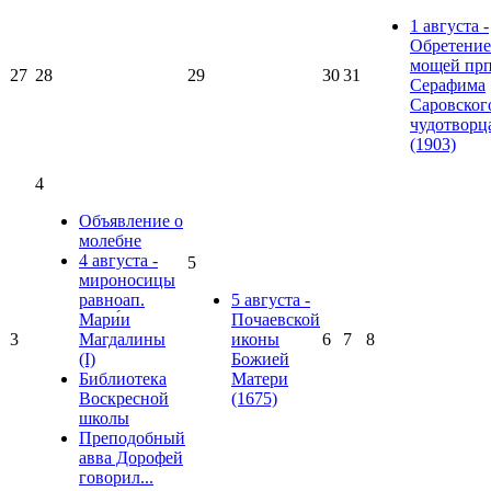
1 августа -
Обретение
мощей прп
27
28
29
30
31
Серафима
Саровског
чудотворц
(1903)
4
Объявление о
молебне
4 августа -
5
мироносицы
равноап.
5 августа -
Мари́и
Почаевской
3
Магдалины
иконы
6
7
8
(I)
Божией
Библиотека
Матери
Воскресной
(1675)
школы
Преподобный
авва Дорофей
говорил...