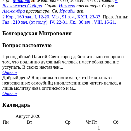
Прп.
Макария
Желтоводского, Унженского. Память
V
Вселенского Собора
. Сщмч.
Николая
пресвитера. Сщмч.
Александра
пресвитера. Св.
Ираиды
исп.
2 Кор., 169 зач., I, 12-20.
Мф., 91 зач., XXII, 23-33.
Прав. Анны:
Гал., 210 зач. (от полу́), IV, 22-31.
Лк., 36 зач., VIII, 16-21.
Белгородская Митрополия
Вопрос настоятелю
Преподобный Паисий Святогорец действительно говорил о
том, что подлинно духовный человек имеет обыкновение
уступать. В своих наставлен...
Ответ
Добрый день! Я правильно понимаю, что Псалтырь за
некрещенных самоубийц иноплеменников читать нельза, а
лишь молитву льва оптинского и м...
Ответ
Календарь
Август
2026
Пн
Вт
Ср
Чт
Пт
Сб
1