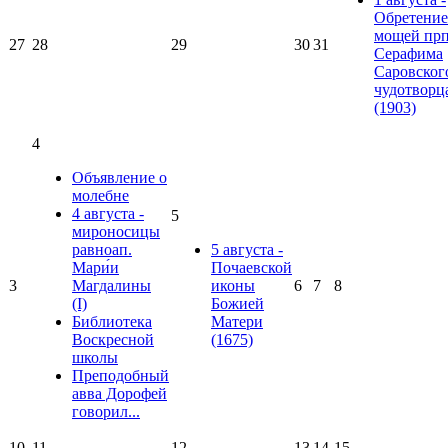
Обретение
мощей прп
27
28
29
30
31
Серафима
Саровског
чудотворц
(1903)
4
Объявление о
молебне
4 августа -
5
мироносицы
равноап.
5 августа -
Мари́и
Почаевской
3
Магдалины
иконы
6
7
8
(I)
Божией
Библиотека
Матери
Воскресной
(1675)
школы
Преподобный
авва Дорофей
говорил...
10
11
12
13
14
15