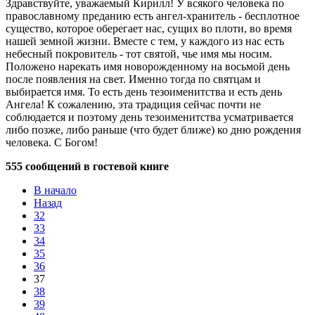
Здравствуйте, уважаемый Кирилл! У всякого человека по
православному преданию есть ангел-хранитель - бесплотное
существо, которое оберегает нас, сущих во плоти, во время
нашей земной жизни. Вместе с тем, у каждого из нас есть
небесный покровитель - тот святой, чье имя мы носим.
Положено нарекать имя новорожденному на восьмой день
после появления на свет. Именно тогда по святцам и
выбирается имя. То есть день тезоименитства и есть день
Ангела! К сожалению, эта традиция сейчас почти не
соблюдается и поэтому день тезоименитства усматривается
либо позже, либо раньше (что будет ближе) ко дню рождения
человека. С Богом!
555 сообщений в гостевой книге
В начало
Назад
32
33
34
35
36
37
38
39