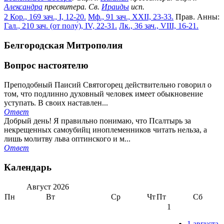
Александра
пресвитера. Св.
Ираиды
исп.
2 Кор., 169 зач., I, 12-20.
Мф., 91 зач., XXII, 23-33.
Прав. Анны:
Гал., 210 зач. (от полу́), IV, 22-31.
Лк., 36 зач., VIII, 16-21.
Белгородская Митрополия
Вопрос настоятелю
Преподобный Паисий Святогорец действительно говорил о
том, что подлинно духовный человек имеет обыкновение
уступать. В своих наставлен...
Ответ
Добрый день! Я правильно понимаю, что Псалтырь за
некрещенных самоубийц иноплеменников читать нельза, а
лишь молитву льва оптинского и м...
Ответ
Календарь
Август
2026
Пн
Вт
Ср
Чт
Пт
Сб
1
1 августа -