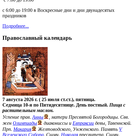
с 6:00 до 19:00 в Воскресные дни и дни двунадесятых
праздников
Подробнее...
Православный календарь
7 августа 2026 г. ( 25 июля ст.ст.), пятница.
Седмица 10-я по Пятидесятнице. День постный.
Пища с
растительным маслом.
Успение прав.
Анны
, матери Пресвятой Богородицы. Свв.
жен
Олимпиады
диакониссы и
Евпраксии
девы, Тавеннской.
Прп.
Макария
Желтоводского, Унженского. Память
V
Вселенского Собора
. Сщмч.
Николая
пресвитера. Сщмч.