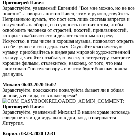
Протоиерей Павел
Здравствуйте, уважаемый Евгений! "Все мне можно, но не все
полезно" - говорит апостол Павел, этим и руководствуйтесь.
Неправильно думать, что пост есть лишь система запретов и
отлучений - наоборот, его сущность состоит в том, чтобы
освободить человека от страстей, похотей, привязанностей,
которые закабаляют его и делают склонным ко греху.
Искусство, в том числе и хорошая музыка, позволяют открыть
в себе лучшее и того держаться. Слушайте классическую
музыку, приобщайтесь к шедеврам мировой художественной
культуры, читайте позабытую русскую литературу, смотрите
хорошие фильмы, отвлекитесь, наконец, от того, что нам
"впихивают"по телевизору - и в этом будет большая польза
для души.
Михаил
06.03.2020 16:02
Здравствуйте, подскажите пожалуйста бывает ли в общая
исповедь если да, то в какое время?
Протоиерей Павел
Здравствуйте, уважаемый Михаил! В нашем храме исповедь
совершается индивидуально в дни, когда совершается
Литургия.
Кирилл
03.03.2020 12:31