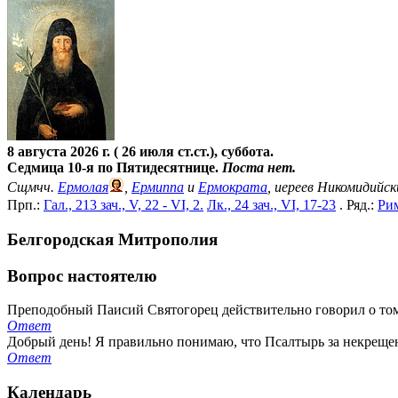
8 августа 2026 г. ( 26 июля ст.ст.), суббота.
Седмица 10-я по Пятидесятнице.
Поста нет.
Сщмчч.
Ермолая
,
Ермиппа
и
Ермократа
, иереев Никомидийск
Прп.:
Гал., 213 зач., V, 22 - VI, 2.
Лк., 24 зач., VI, 17-23
. Ряд.:
Рим
Белгородская Митрополия
Вопрос настоятелю
Преподобный Паисий Святогорец действительно говорил о том,
Ответ
Добрый день! Я правильно понимаю, что Псалтырь за некрещен
Ответ
Календарь