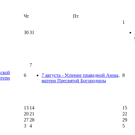
Чт
Пт
1
30
31
7
вской
6
7 августа - Успение праведной Анны,
8
тери
матери Пресвятой Богородицы
13
14
15
20
21
22
27
28
29
3
4
5