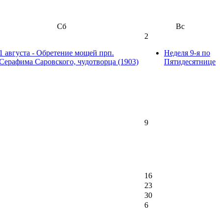
Сб
Вс
2
1 августа - Обретение мощей прп.
Неделя 9-я по
Серафима Саровского, чудотворца (1903)
Пятидесятнице
9
16
23
30
6