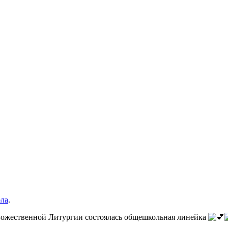
ола
.
 Божественной Литургии состоялась общешкольная линейка