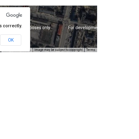
 correctly.
evelopment purposes only
For development purposes only
OK
Keyboard shortcuts
Image may be subject to copyright
Terms