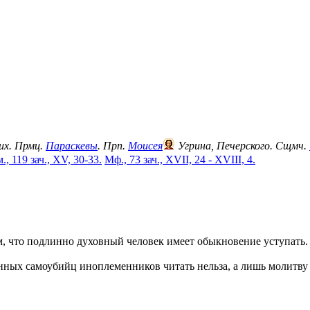
их. Прмц.
Параскевы
. Прп.
Моисея
Угрина, Печерского. Сщмч.
., 119 зач., XV, 30-33.
Мф., 73 зач., XVII, 24 - XVIII, 4.
 что подлинно духовный человек имеет обыкновение уступать. В
ных самоубийц иноплеменников читать нельза, а лишь молитву л