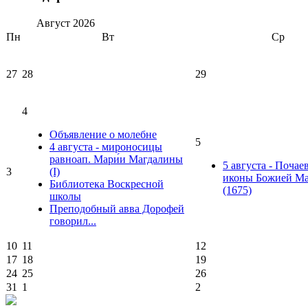
Август
2026
Пн
Вт
Ср
27
28
29
4
Объявление о молебне
5
4 августа - мироносицы
равноап. Мари́и Магдалины
5 августа - Почае
3
(I)
иконы Божией Ма
Библиотека Воскресной
(1675)
школы
Преподобный авва Дорофей
говорил...
10
11
12
17
18
19
24
25
26
31
1
2