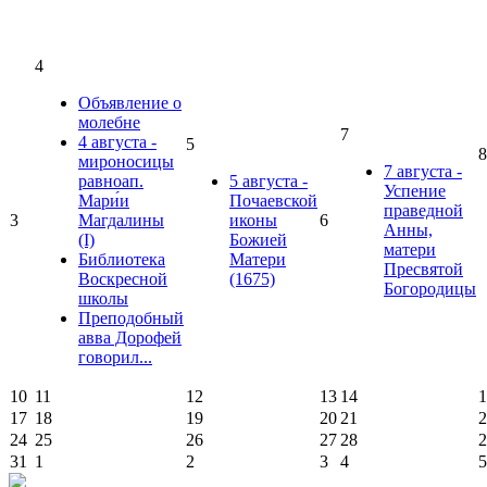
4
Объявление о
молебне
7
4 августа -
5
8
мироносицы
7 августа -
равноап.
5 августа -
Успение
Мари́и
Почаевской
праведной
3
Магдалины
иконы
6
Анны,
(I)
Божией
матери
Библиотека
Матери
Пресвятой
Воскресной
(1675)
Богородицы
школы
Преподобный
авва Дорофей
говорил...
10
11
12
13
14
1
17
18
19
20
21
2
24
25
26
27
28
2
31
1
2
3
4
5