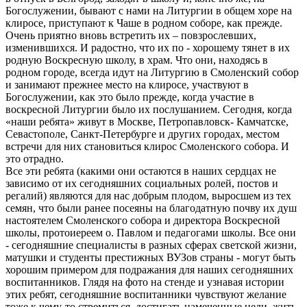
Богослужении, бывают с нами на Литургии в общем хоре на
клиросе, приступают к Чаше в родном соборе, как прежде.
Очень приятно вновь встретить их – повзрослевших,
изменившихся. И радостно, что их по - хорошему тянет в их
родную Воскресную школу, в храм. Что они, находясь в
родном городе, всегда идут на Литургию в Смоленский собор
и занимают прежнее место на клиросе, участвуют в
Богослужении, как это было прежде, когда участие в
воскресной Литургии было их послушанием. Сегодня, когда
«наши ребята» живут в Москве, Петропавловск- Камчатске,
Севастополе, Санкт-Петербурге и других городах, местом
встречи для них становиться клирос Смоленского собора. И
это отрадно.
Все эти ребята (какими они остаются в наших сердцах не
зависимо от их сегодняшних социальных ролей, постов и
регалий) являются для нас добрым плодом, выросшем из тех
семян, что были ранее посеяны на благодатную почву их душ
настоятелем Смоленского собора и директора Воскресной
школы, протоиереем о. Павлом и педагогами школы. Все они
- сегодняшние специалисты в разных сферах светской жизни,
матушки и студенты престижных ВУЗов страны - могут быть
хорошим примером для подражания для наших сегодняшних
воспитанников. Глядя на фото на стенде и узнавая истории
этих ребят, сегодняшние воспитанники чувствуют желание
тоже к чему-то стремиться, достигать намеченные цели, жить