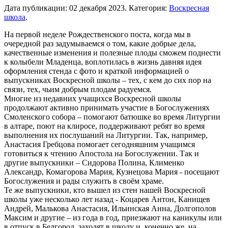
Дата публикации:
02 декабря 2023
. Категория:
Воскресная
школа
.
На первой неделе Рождественского поста, когда мы в
очередной раз задумываемся о том, какие добрые дела,
качественные изменения и полезные плоды сможем поднести
к колыбели Младенца, воплотилась в жизнь давняя идея
оформления стенда с фото и краткой информацией о
выпускниках Воскресной школы – тех, с кем до сих пор на
связи, тех, чьим добрым плодам радуемся.
Многие из недавних учащихся Воскресной школы
продолжают активно принимать участие в Богослужениях
Смоленского собора – помогают батюшке во время Литургии
в алтаре, поют на клиросе, поддерживают ребят во время
выполнения их послушаний на Литургии. Так, например,
Анастасия Гребцова помогает сегодняшним учащимся
готовиться к чтению Апостола на Богослужении. Так и
другие выпускники – Сидорова Полина, Клименко
Александр, Комагорова Мария, Кузнецова Мария - посещают
Богослужения и рады служить в своём храме.
Те же выпускники, кто вышел из стен нашей Воскресной
школы уже несколько лет назад - Коцарев Антон, Канищев
Андрей, Малькова Анастасия, Ильинская Анна, Долгополов
Максим и другие – из года в год, приезжают на каникулы или
в отпуск в Белгород, заходят в школу и, конечно же, на