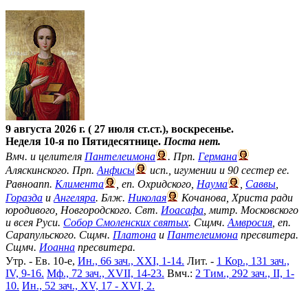
9 августа 2026 г. ( 27 июля ст.ст.), воскресенье.
Неделя 10-я по Пятидесятнице.
Поста нет.
Вмч. и целителя
Пантелеимона
. Прп.
Германа
Аляскинского. Прп.
Анфисы
исп., игумении и 90 сестер ее.
Равноапп.
Климента
, еп. Охридского,
Наума
,
Саввы
,
Горазда
и
Ангеляра
. Блж.
Николая
Кочанова, Христа ради
юродивого, Новгородского. Свт.
Иоасафа
, митр. Московского
и всея Руси.
Собор Смоленских святых
. Сщмч.
Амвросия
, еп.
Сарапульского. Сщмч.
Платона
и
Пантелеимона
пресвитера.
Сщмч.
Иоанна
пресвитера.
Утр. - Ев. 10-е,
Ин., 66 зач., XXI, 1-14.
Лит. -
1 Кор., 131 зач.,
IV, 9-16.
Мф., 72 зач., XVII, 14-23.
Вмч.:
2 Тим., 292 зач., II, 1-
10.
Ин., 52 зач., XV, 17 - XVI, 2.