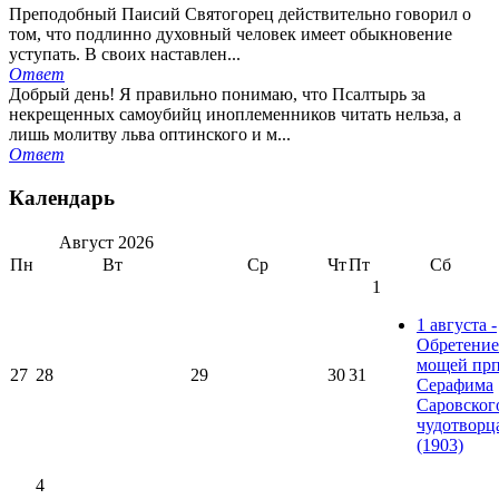
Преподобный Паисий Святогорец действительно говорил о
том, что подлинно духовный человек имеет обыкновение
уступать. В своих наставлен...
Ответ
Добрый день! Я правильно понимаю, что Псалтырь за
некрещенных самоубийц иноплеменников читать нельза, а
лишь молитву льва оптинского и м...
Ответ
Календарь
Август
2026
Пн
Вт
Ср
Чт
Пт
Сб
1
1 августа -
Обретение
мощей прп
27
28
29
30
31
Серафима
Саровског
чудотворц
(1903)
4