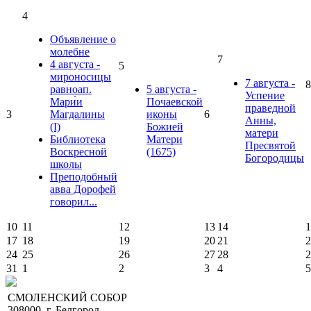
4
Объявление о
молебне
7
4 августа -
5
мироносицы
7 августа -
8
равноап.
5 августа -
Успение
Мари́и
Почаевской
праведной
3
Магдалины
иконы
6
Анны,
(I)
Божией
матери
Библиотека
Матери
Пресвятой
Воскресной
(1675)
Богородицы
школы
Преподобный
авва Дорофей
говорил...
10
11
12
13
14
1
17
18
19
20
21
2
24
25
26
27
28
2
31
1
2
3
4
5
СМОЛЕНСКИЙ СОБОР
308000, г. Белгород