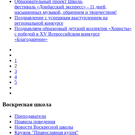
Образовательный проект Школа-
фестиваль «‎Донбасский экспресс» - 11 дней,
насыщенных музыкой, общением и творчеством!
Поздравление с успешным выступлением на
региональной конкурсе
Поздравляем образцовый детский коллектив «Хористы»
с победой в XV Всероссийском конкурсе
«Благодарение»
1
2
3
4
5
Воскресная школа
Преподаватели
Правила поведения
Новости Воскресной школы
Кружок "Православная кухня"