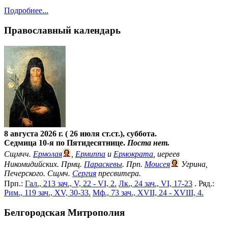
Подробнее...
Православный календарь
8 августа 2026 г. ( 26 июля ст.ст.), суббота.
Седмица 10-я по Пятидесятнице.
Поста нет.
Сщмчч.
Ермолая
,
Ермиппа
и
Ермократа
, иереев
Никомидийских. Прмц.
Параскевы
. Прп.
Моисея
Угрина,
Печерского. Сщмч.
Сергия
пресвитера.
Прп.:
Гал., 213 зач., V, 22 - VI, 2.
Лк., 24 зач., VI, 17-23
. Ряд.:
Рим., 119 зач., XV, 30-33.
Мф., 73 зач., XVII, 24 - XVIII, 4.
Белгородская Митрополия